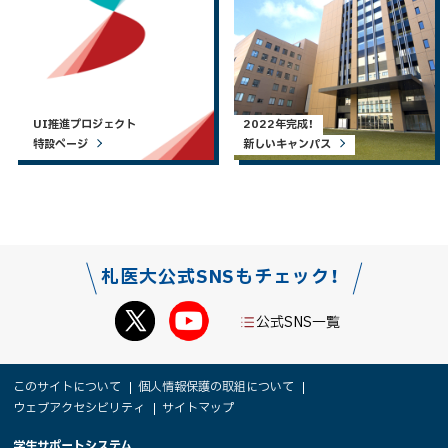
UI推進プロジェクト
2022年完成！
特設ページ
新しいキャンパス
札医大公式SNSもチェック！
公式SNS一覧
本
サ
このサイトについて
個人情報保護の取組について
文
ウェブアクセシビリティ
サイトマップ
イ
へ
学生サポートシステム
メ