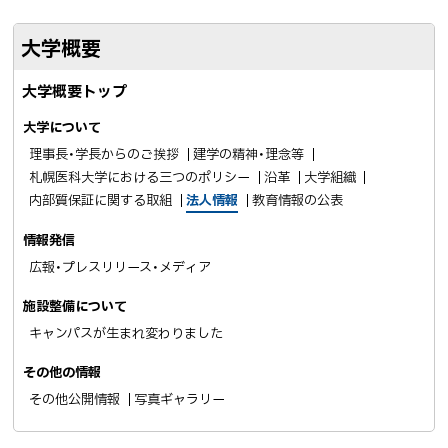
o
送
大学概要
o
る
k
大学概要トップ
シ
ェ
大学について
ア
理事長・学長からのご挨拶
建学の精神・理念等
札幌医科大学における三つのポリシー
沿革
大学組織
内部質保証に関する取組
法人情報
教育情報の公表
情報発信
広報・プレスリリース・メディア
施設整備について
キャンパスが生まれ変わりました
その他の情報
その他公開情報
写真ギャラリー