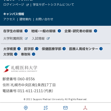
大
ト
（
ログインページ
学生サポートシステムについて
ニ
学
新
情
外
部
規
ュ
キャンパス情報
関
サ
ウ
報
ー
イ
（
（
（
ィ
アクセス
建物案内
お問い合わせ
ト
新
新
新
係
ン
へ
規
規
規
ド
サ
ウ
ウ
ウ
者
ウ
対
在学生の皆様
地域・一般の皆様
企業・研究者の皆様
ィ
ィ
ィ
で
イ
象
ン
ン
ン
開
向
関
大学附属病院
入試情報
ド
ド
ド
き
外
外
者
連
ウ
ウ
ウ
ま
ト
け
部
部
メ
で
で
で
大学概要
医学部
保健医療学部
医療人育成センター
す
サ
サ
別
サ
開
開
開
）
イ
イ
マ
大学院
専攻科
イ
き
き
き
メ
ト
ト
イ
ま
ま
ま
ン
ッ
ニ
す
す
す
ト
北
）
）
）
メ
ュ
プ
海
ニ
ー
道
郵便番号：060-8556
ュ
公
住所：札幌市中央区南1条西17丁目
立
ー
電話番号：011-611-2111（代表）
大
学
© 2011 Sapporo Medical University All Rights Reserved.
法
人