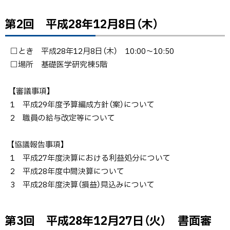
28
年6
第2回 平成28年12月8日（木）
ト
月
ッ
17
プ
□とき 平成28年12月8日（木） 10:00～10:50
日
に
□場所 基礎医学研究棟5階
（金）
戻
る
【審議事項】
第2
1 平成29年度予算編成方針（案）について
回
2 職員の給与改定等について
平成
28
【協議報告事項】
年
1 平成27年度決算における利益処分について
12
2 平成28年度中間決算について
月8
3 平成28年度決算（損益）見込みについて
日
（木）
第3回 平成28年12月27日（火） 書面審
ト
第3