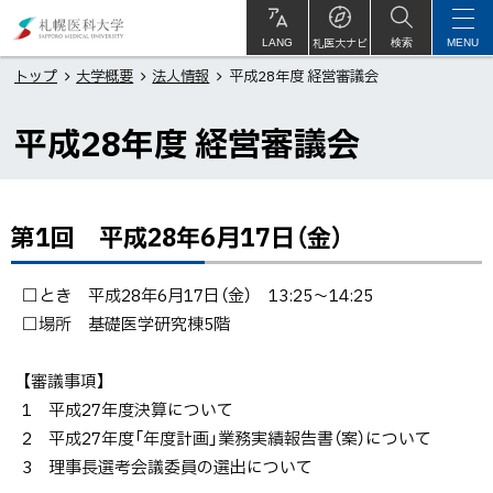
本
札
文
幌
札医大ナビ
サ
LANG
検索
MENU
イ
ト
へ
医
トップ
大学概要
法人情報
平成28年度 経営審議会
内
メ
科
平成28年度 経営審議会
ニ
大
ュ
学
ー
へ
第1回 平成28年6月17日（金）
ペ
ー
ジ
□とき 平成28年6月17日（金） 13:25～14:25
内
□場所 基礎医学研究棟5階
目
次
【審議事項】
第1
1 平成27年度決算について
回
2 平成27年度「年度計画」業務実績報告書（案）について
平成
3 理事長選考会議委員の選出について