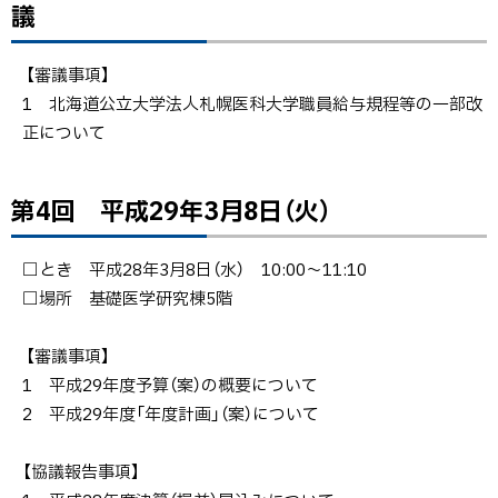
ッ
議
回
プ
平成
に
【審議事項】
28年
戻
1 北海道公立大学法人札幌医科大学職員給与規程等の一部改
12月
る
正について
27日
（火）
書面
第4回 平成29年3月8日（火）
ト
審議
ッ
第4
プ
□とき 平成28年3月8日（水） 10:00～11:10
回
に
□場所 基礎医学研究棟5階
平成
戻
29
る
【審議事項】
年3
1 平成29年度予算（案）の概要について
月8
2 平成29年度「年度計画」（案）について
日
（火）
【協議報告事項】