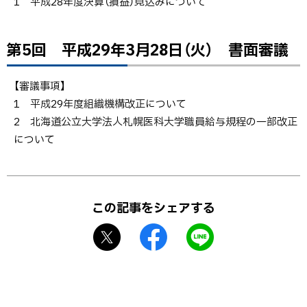
1 平成28年度決算（損益）見込みについて
第5
回
第5回 平成29年3月28日（火） 書面審議
平成
ト
29年3
ッ
月28
プ
【審議事項】
日
に
1 平成29年度組織機構改正について
（火）
戻
2 北海道公立大学法人札幌医科大学職員給与規程の一部改正
書面
る
について
審議
ト
ッ
この記事をシェアする
プ
X
f
L
に
シ
a
I
戻
ェ
c
N
る
ア
e
E
b
で