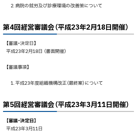
2. 病院の就労及び診療環境の改善策について
第4回経営審議会（平成23年2月18日開催）
ト
ッ
プ
【審議・決定日】
に
平成23年2月18日 （書面開催）
戻
る
【審議事項】
1. 平成23年度組織機構改正（最終案）について
第5回経営審議会（平成23年3月11日開催）
ト
ッ
プ
【審議・決定日】
に
平成23年3月11日
戻