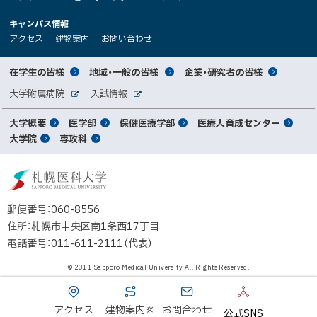
ニ
学
新
情
外
部
規
ュ
キャンパス情報
関
サ
ウ
報
ー
イ
（
（
（
ィ
アクセス
建物案内
お問い合わせ
ト
新
新
新
係
ン
へ
規
規
規
ド
サ
ウ
ウ
ウ
者
ウ
対
在学生の皆様
地域・一般の皆様
企業・研究者の皆様
ィ
ィ
ィ
で
イ
象
ン
ン
ン
開
向
関
大学附属病院
入試情報
ド
ド
ド
き
外
外
者
連
ウ
ウ
ウ
ま
ト
け
部
部
メ
で
で
で
大学概要
医学部
保健医療学部
医療人育成センター
す
サ
サ
別
サ
開
開
開
）
イ
イ
マ
大学院
専攻科
イ
き
き
き
メ
ト
ト
イ
ま
ま
ま
ン
ッ
ニ
す
す
す
ト
北
）
）
）
メ
ュ
プ
海
ニ
ー
道
郵便番号：060-8556
ュ
公
住所：札幌市中央区南1条西17丁目
立
ー
電話番号：011-611-2111（代表）
大
学
© 2011 Sapporo Medical University All Rights Reserved.
法
人
札
アクセス
建物案内図
お問合わせ
公式SNS
幌