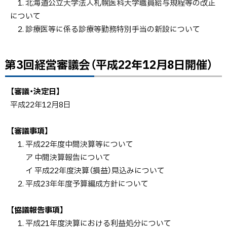
1. 北海道公立大学法人札幌医科大学職員給与規程等の改正
について
2. 診療医等に係る診療等勤務特別手当の新設について
第3回経営審議会（平成22年12月8日開催）
ト
ッ
プ
【審議・決定日】
に
平成22年12月8日
戻
る
【審議事項】
1. 平成22年度中間決算等について
ア 中間決算報告について
イ 平成22年度決算（損益）見込みについて
2. 平成23年年度予算編成方針について
【協議報告事項】
1. 平成21年度決算における利益処分について