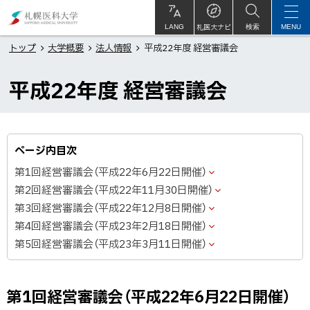
本
札
文
幌
札医大ナビ
サ
LANG
検索
MENU
イ
ト
へ
医
トップ
大学概要
法人情報
平成22年度 経営審議会
内
メ
科
平成22年度 経営審議会
ニ
大
ュ
学
ー
へ
ページ内目次
第1回経営審議会（平成22年6月22日開催）
第2回経営審議会（平成22年11月30日開催）
第3回経営審議会（平成22年12月8日開催）
第4回経営審議会（平成23年2月18日開催）
第5回経営審議会（平成23年3月11日開催）
第1回経営審議会（平成22年6月22日開催）