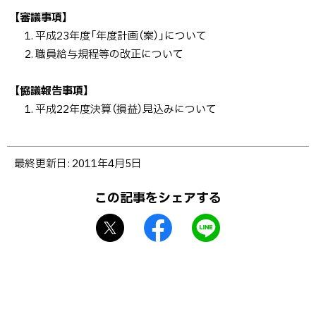
る
【審議事項】
1. 平成23年度「年度計画（案）」について
2. 職員給与規程等の改正について
【協議報告事項】
1. 平成22年度決算（損益）見込みについて
ト
最終更新日:
2011年4月5日
ッ
プ
この記事をシェアする
に
X
f
L
戻
シ
a
I
る
ェ
c
N
ア
e
E
b
で
o
送