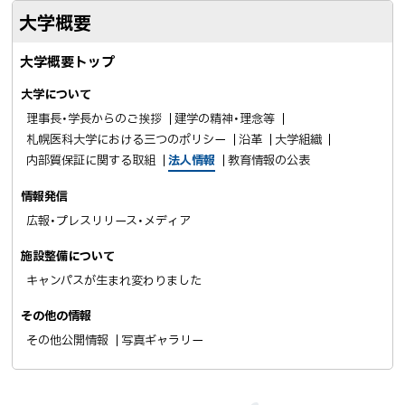
大学概要
o
る
k
大学概要トップ
シ
ェ
大学について
ア
理事長・学長からのご挨拶
建学の精神・理念等
札幌医科大学における三つのポリシー
沿革
大学組織
内部質保証に関する取組
法人情報
教育情報の公表
情報発信
広報・プレスリリース・メディア
施設整備について
キャンパスが生まれ変わりました
その他の情報
その他公開情報
写真ギャラリー