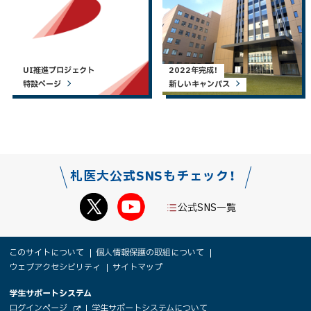
UI推進プロジェクト
2022年完成！
特設ページ
新しいキャンパス
札医大公式SNSもチェック！
公式SNS一覧
本
サ
このサイトについて
個人情報保護の取組について
文
ウェブアクセシビリティ
サイトマップ
イ
へ
大
学生サポートシステム
メ
ト
（
ログインページ
学生サポートシステムについて