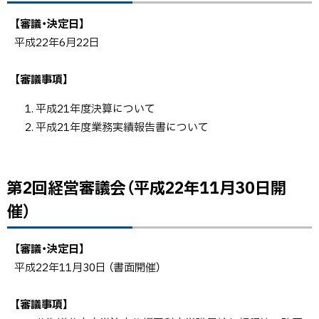
【審議・決定日】
平成22年6月22日
【審議事項】
平成21年度決算について
平成21年度業務実績報告書について
第2回経営審議会（平成22年11月30日開
ト
ッ
催）
プ
に
【審議・決定日】
戻
平成22年11月30日 （書面開催）
る
【審議事項】