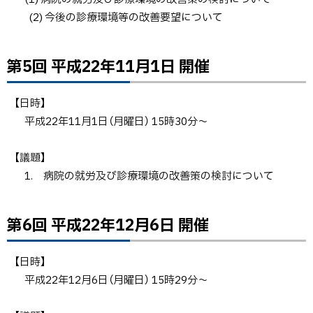
(2) 今後の診療環境等の改善要望について
第5回 平成22年11月1日 開催
ト
ッ
プ
【日時】
に
平成22年11月1日（月曜日） 15時30分～
戻
る
【議題】
1. 病院の就労及び診療環境の改善策の検討について
第6回 平成22年12月6日 開催
ト
ッ
プ
【日時】
に
平成22年12月6日（月曜日） 15時29分～
戻
る