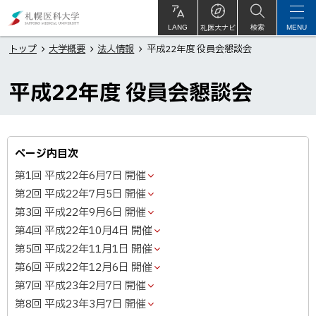
本
札
文
幌
札医大ナビ
サ
LANG
検索
MENU
イ
ト
へ
医
トップ
大学概要
法人情報
平成22年度 役員会懇談会
内
メ
科
平成22年度 役員会懇談会
ニ
大
ュ
学
ー
へ
ページ内目次
第1回 平成22年6月7日 開催
第2回 平成22年7月5日 開催
第3回 平成22年9月6日 開催
第4回 平成22年10月4日 開催
第5回 平成22年11月1日 開催
第6回 平成22年12月6日 開催
第7回 平成23年2月7日 開催
第8回 平成23年3月7日 開催