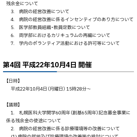
残余金について
3. 病院の経営改善について
4. 病院の経営改善に係るインセンティブのあり方について
5. 医学部教員組織・教員定数について
6. 両学部におけるカリキュラムの再編について
7. 学内のボランティア活動における許可等について
第4回 平成22年10月4日 開催
ト
ッ
プ
【日時】
に
平成22年10月4日（月曜日） 15時28分～
戻
る
【議題】
1. 札幌医科大学開学60周年（創基65周年）記念募金事業に
係る残余金の使途について
2. 病院の経営改善に係る診療環境等の改善について
(1) 病院の就労及び診療環境の改善策の検討について