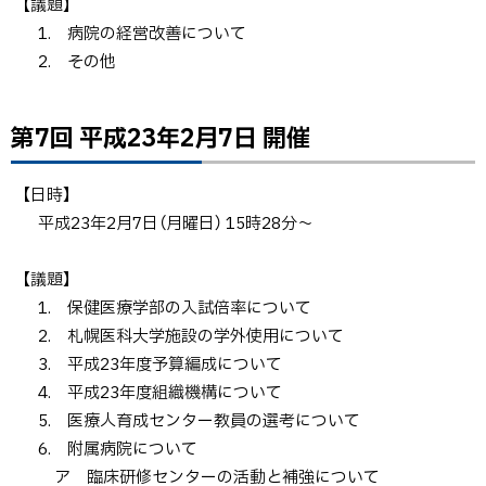
【議題】
1. 病院の経営改善について
2. その他
第7回 平成23年2月7日 開催
ト
ッ
プ
【日時】
に
平成23年2月7日（月曜日） 15時28分～
戻
る
【議題】
1. 保健医療学部の入試倍率について
2. 札幌医科大学施設の学外使用について
3. 平成23年度予算編成について
4. 平成23年度組織機構について
5. 医療人育成センター教員の選考について
6. 附属病院について
ア 臨床研修センターの活動と補強について