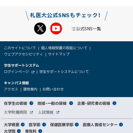
札医大公式SNSもチェック！
公式SNS一覧
本
サ
このサイトについて
個人情報保護の取組について
文
ウェブアクセシビリティ
サイトマップ
イ
へ
大
学生サポートシステム
メ
ト
（
ログインページ
学生サポートシステムについて
ニ
学
新
情
外
部
規
ュ
キャンパス情報
関
サ
ウ
報
ー
イ
（
（
（
ィ
アクセス
建物案内
お問い合わせ
ト
新
新
新
係
ン
へ
規
規
規
ド
サ
ウ
ウ
ウ
者
ウ
対
在学生の皆様
地域・一般の皆様
企業・研究者の皆様
ィ
ィ
ィ
で
イ
象
ン
ン
ン
開
向
関
大学附属病院
入試情報
ド
ド
ド
き
外
外
者
連
ウ
ウ
ウ
ま
ト
け
部
部
メ
で
で
で
大学概要
医学部
保健医療学部
医療人育成センター
す
サ
サ
別
サ
開
開
開
）
イ
イ
マ
大学院
専攻科
イ
き
き
き