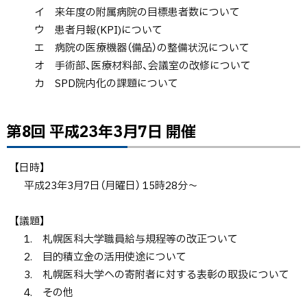
イ 来年度の附属病院の目標患者数について
ウ 患者月報(KPI)について
エ 病院の医療機器（備品）の整備状況について
オ 手術部、医療材料部、会議室の改修について
カ SPD院内化の課題について
第8回 平成23年3月7日 開催
ト
ッ
プ
【日時】
に
平成23年3月7日（月曜日） 15時28分～
戻
る
【議題】
1. 札幌医科大学職員給与規程等の改正ついて
2. 目的積立金の活用使途について
3. 札幌医科大学への寄附者に対する表彰の取扱について
4. その他