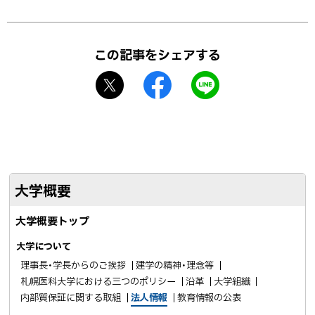
ト
ッ
この記事をシェアする
プ
X
f
L
に
シ
a
I
戻
ェ
c
N
る
ア
e
E
b
で
o
送
大学概要
o
る
k
大学概要トップ
シ
ェ
大学について
ア
理事長・学長からのご挨拶
建学の精神・理念等
札幌医科大学における三つのポリシー
沿革
大学組織
内部質保証に関する取組
法人情報
教育情報の公表