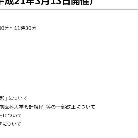
成21年3月13日開催）
00分～11時30分
案）」について
幌医科大学会計規程」等の一部改正について
正について
定について