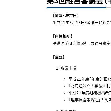
第3回経営審議会（平
ッ
プ
【審議・決定日】
に
平成21年3月13日（金曜日）10時
戻
る
【開催場所】
基礎医学研究棟5階 共通会議室
【議題】
審議事項
平成21年度「年度計画（
「北海道公立大学法人札
平成21年度組織機構改
「理事長選考規程」の制