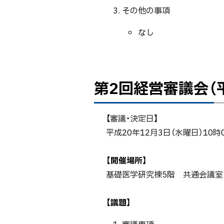
その他の事項
なし
第2回経営審議会（平
ト
ッ
プ
【審議・決定日】
に
平成20年12月3日（水曜日）10時
戻
る
【開催場所】
基礎医学研究棟5階 共通会議室
【議題】
審議事項