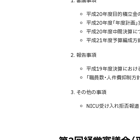
平成20年度目的積立金
平成20年度「年度計画
平成20年度中間決算に
平成21年度予算編成方針
報告事項
平成19年度決算におけ
「職員数・人件費抑制方
その他の事項
NICU受け入れ拒否報
ト