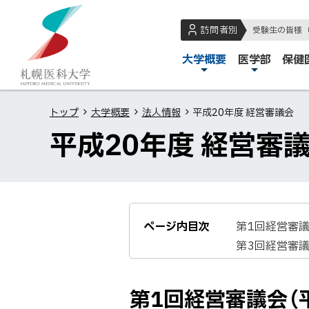
本
本
札
文
文
幌
訪問者別
受験生の皆様
へ
へ
医
メ
大学概要
医学部
保健
メ
戻
科
イ
ニ
る
大
ン
ュ
メ
学
トップ
大学概要
法人情報
平成20年度 経営審議会
メ
ー
ニ
平成20年度 経営審
ニ
へ
ュ
ュ
ー
ー
へ
戻
る
ページ内目次
第1回経営審議
ペ
第3回経営審議
ー
ジ
第1回経営審議会（平
の