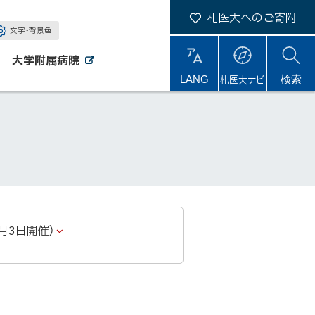
札医大へのご寄附
文字・背景色
大学附属病院
外
外
札医大ナビ
サ
LANG
検索
部
部
サ
サ
イ
イ
イ
ト
ト
ト
内
月3日開催）