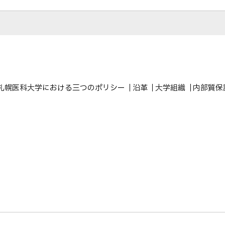
o
送
o
る
k
シ
ェ
ア
札幌医科大学における三つのポリシー
沿革
大学組織
内部質保