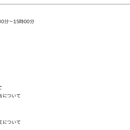
30分～15時00分
て
告について
正について