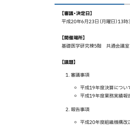
ト
ッ
【審議・決定日】
プ
平成20年6月23日（月曜日）13時
へ
戻
【開催場所】
る
基礎医学研究棟5階 共通会議室
【議題】
審議事項
平成19年度決算につい
平成19年度業務実績報
報告事項
平成20年度組織機構改