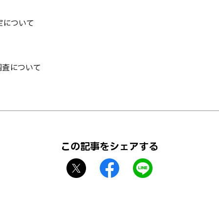
定について
調査について
この記事をシェアする
X
f
L
シ
a
I
ェ
c
N
ア
e
E
b
で