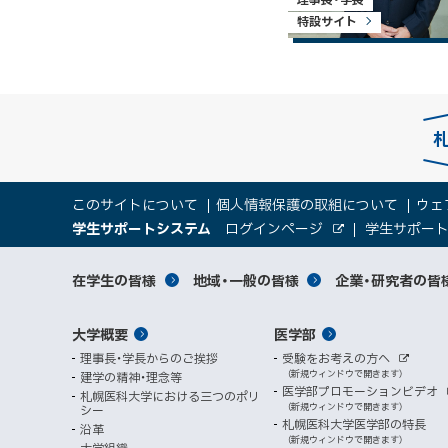
特設サイト
本
サ
このサイトについて
個人情報保護の取組について
ウェ
文
（
大
学生サポートシステム
ログインページ
学生サポー
イ
へ
外
新
部
規
学
メ
サ
ト
サ
対
在学生の皆様
地域・一般の皆様
企業・研究者の皆
ウ
イ
ニ
ィ
ト
関
象
情
ュ
イ
ン
メ
大学概要
医学部
ド
係
者
ー
報
ト
ウ
理事長・学長からのご挨拶
受験をお考えの方へ
へ
イ
別
で
者
外
（新規ウィンドウで開きます）
建学の精神・理念等
部
マ
開
ン
メ
医学部プロモーションビデオ
サ
札幌医科大学における三つのポリ
き
向
イ
（新規ウィンドウで開きます）
シー
メ
ニ
ト
ッ
ま
札幌医科大学医学部の特長
沿革
す
（新規ウィンドウで開きます）
ニ
大学組織