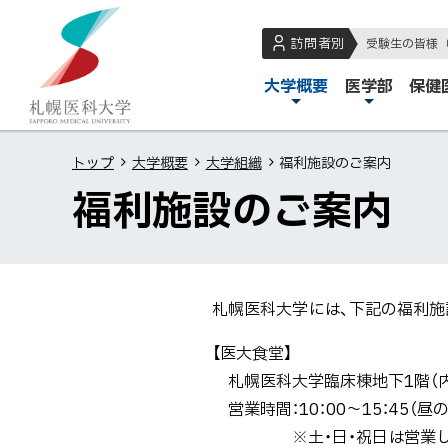
本
本
札
文
文
幌
訪問者別
受験生の皆様
へ
へ
医
メ
大学概要
医学部
保健
メ
戻
科
イ
ニ
る
大
ン
ュ
メ
学
トップ
大学概要
大学組織
福利施設のご案内
メ
ー
ニ
福利施設のご案内
ニ
へ
ュ
ュ
ー
ー
へ
戻
札幌医科大学には、下記の福利施
る
ペ
【医大食堂】
ー
札幌医科大学臨床棟地下1階（内線
ジ
営業時間：10：00～15：45（昼
の
※土・日・祝日は営業して