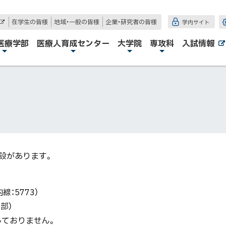
在学生の皆様
地域・一般の皆様
企業・研究者の皆様
学内サイト
外
部
サ
医療学部
医療人育成センター
大学院
専攻科
入試情報
イ
ト
設があります。
：5773）
の部）
おりません。