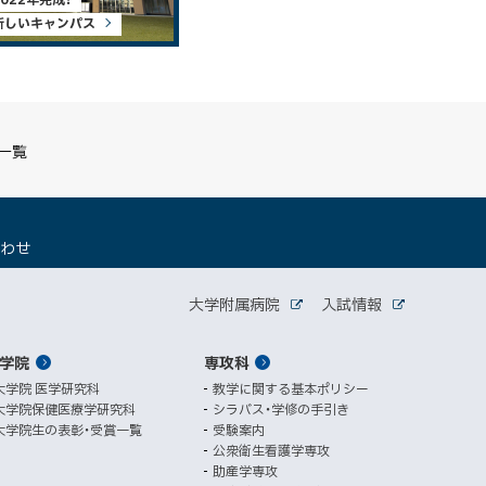
新しいキャンパス
S一覧
（
合わせ
新
規
関
ウ
大学附属病院
入試情報
外
外
ィ
連
部
部
ン
サ
サ
学院
ド
専攻科
サ
イ
イ
ト
ト
ウ
大学院 医学研究科
教学に関する基本ポリシー
イ
で
大学院保健医療学研究科
シラバス・学修の手引き
開
ト
大学院生の表彰・受賞一覧
受験案内
き
公衆衛生看護学専攻
ま
助産学専攻
す