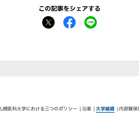
この記事をシェアする
X
f
L
シ
a
I
ェ
c
N
ア
e
E
b
で
o
送
o
る
k
シ
ェ
ア
札幌医科大学における三つのポリシー
沿革
大学組織
内部質保