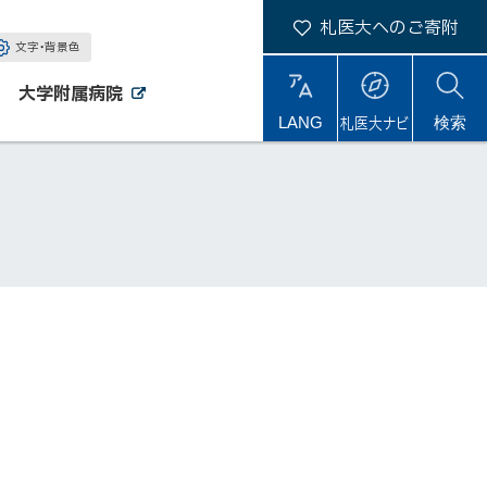
札医大へのご寄附
文字・背景色
大学附属病院
外
外
札医大ナビ
サ
LANG
検索
部
部
サ
サ
イ
イ
イ
ト
ト
ト
内