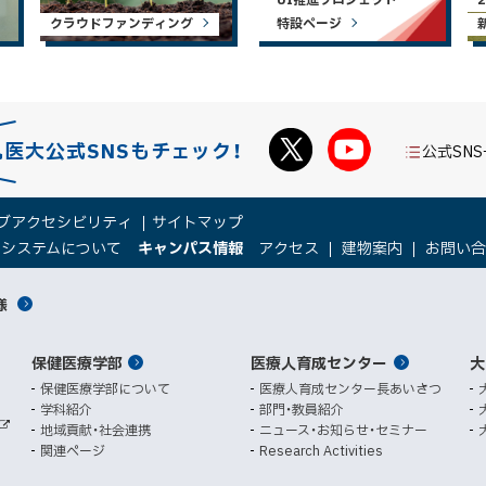
クラウドファンディング
特設ページ
札医大公式SNSもチェック！
公式SN
ブアクセシビリティ
サイトマップ
（
（
トシステムについて
キャンパス情報
アクセス
建物案内
お問い
新
新
規
規
様
ウ
ウ
ィ
ィ
ン
ン
保健医療学部
医療人育成センター
ド
ド
大
ウ
ウ
保健医療学部について
医療人育成センター長あいさつ
で
で
学科紹介
部門・教員紹介
開
開
地域貢献・社会連携
ニュース・お知らせ・セミナー
外
き
き
関連ページ
Research Activities
部
ま
ま
サ
イ
す
す