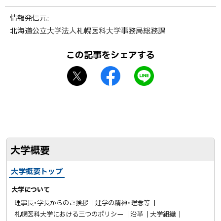
ト
情報発信元
ッ
北海道公立大学法人札幌医科大学事務局総務課
プ
に
この記事をシェアする
戻
X
f
L
る
シ
a
I
ェ
c
N
ア
e
E
b
で
o
送
大学概要
o
る
k
大学概要トップ
シ
ェ
大学について
ア
理事長・学長からのご挨拶
建学の精神・理念等
札幌医科大学における三つのポリシー
沿革
大学組織