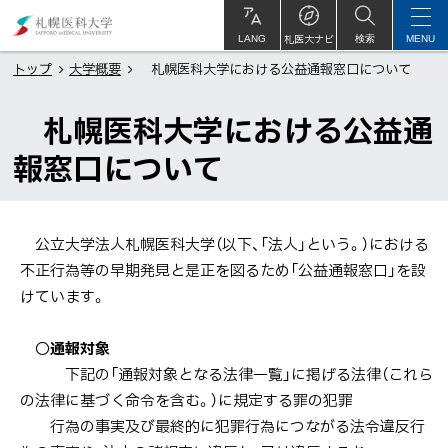
本
札
文
幌
札医大ナビ
サ
LANG
検索
MENU
イ
ト
へ
医
トップ
大学概要
札幌医科大学における公益通報窓口について
内
メ
科
札幌医科大学における公益通
ニ
大
ュ
学
報窓口について
ー
へ
公立大学法人札幌医科大学（以下、「法人」という。）における
不正行為等の早期発見と是正を図るため「公益通報窓口」を設
けています。
〇
通報対象
下記の「通報対象となる法律一覧」に掲げる法律（これら
の法律に基づく命令を含む。）に規定する罪の犯罪
行為の事実及び最終的に犯罪行為につながる法令違反行