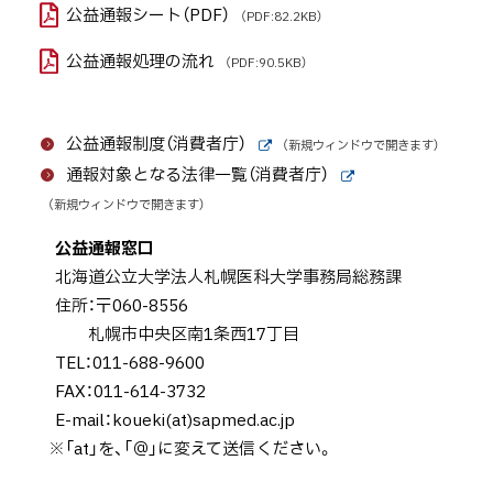
公益通報シート（PDF）
（PDF:82.2KB）
公益通報処理の流れ
（PDF:90.5KB）
公益通報制度（消費者庁）
（新規ウィンドウで開きます）
外
通報対象となる法律一覧（消費者庁）
部
外
サ
（新規ウィンドウで開きます）
部
イ
サ
ト
公益通報窓口
イ
ト
北海道公立大学法人札幌医科大学事務局総務課
住所：〒060-8556
札幌市中央区南1条西17丁目
TEL：011-688-9600
FAX：011-614-3732
E-mail：koueki(at)sapmed.ac.jp
※「at」を、「＠」に変えて送信ください。