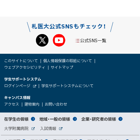
札医大公式SNSもチェック！
公式SNS一覧
本
サ
このサイトについて
個人情報保護の取組について
文
ウェブアクセシビリティ
サイトマップ
イ
へ
大
学生サポートシステム
メ
ト
（
ログインページ
学生サポートシステムについて
ニ
学
新
情
外
部
規
ュ
キャンパス情報
関
サ
ウ
報
ー
イ
（
（
（
ィ
アクセス
建物案内
お問い合わせ
ト
新
新
新
係
ン
へ
規
規
規
ド
サ
ウ
ウ
ウ
者
ウ
対
在学生の皆様
地域・一般の皆様
企業・研究者の皆様
ィ
ィ
ィ
で
イ
象
ン
ン
ン
開
向
関
大学附属病院
入試情報
ド
ド
ド
き
外
外
者
連
ウ
ウ
ウ
ま
ト
け
部
部