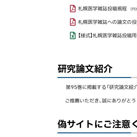
い
に
札幌医学雑誌投稿規程
（PD
Caution
戻
about a
札幌医学雑誌への論文の投
る
fake
【様式】札幌医学雑誌投稿
website
研究論文紹介
ト
ッ
プ
第95巻に掲載する「研究論文紹
に
戻
ご推薦いただき、誠にありがとう
る
偽サイトにご注意ください 
ト
ッ