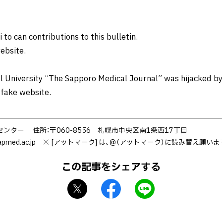
i to can contributions to this bulletin.
ebsite.
l University “The Sapporo Medical Journal” was hijacked by
 fake website.
センター
住所：〒060-8556 札幌市中央区南1条西17丁目
]sapmed.ac.jp ※ [アットマーク] は、@（アットマーク）に読み替え願い
この記事をシェアする
X
f
L
シ
a
I
ェ
c
N
ア
e
E