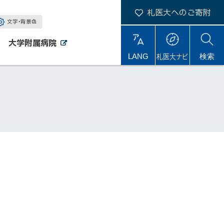
札医大へのご寄附
文字・背景色
大学附属病院
外
外
札医大ナビ
サ
LANG
検索
部
部
サ
サ
イ
イ
イ
ト
ト
ト
内