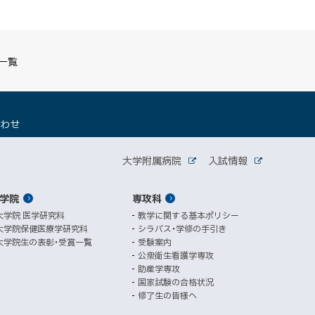
S一覧
（
合わせ
新
規
関
ウ
大学附属病院
入試情報
外
外
ィ
連
部
部
ン
サ
サ
学院
ド
専攻科
サ
イ
イ
ト
ト
ウ
大学院 医学研究科
教学に関する基本ポリシー
イ
で
大学院保健医療学研究科
シラバス・学修の手引き
開
ト
大学院生の表彰・受賞一覧
受験案内
き
公衆衛生看護学専攻
ま
助産学専攻
す
国家試験の合格状況
）
修了生の皆様へ