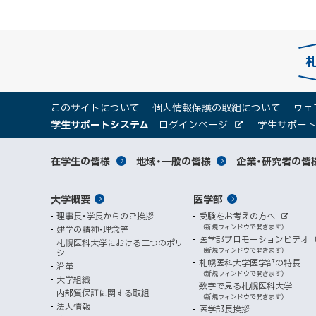
本
サ
このサイトについて
個人情報保護の取組について
ウェ
文
（
大
学生サポートシステム
ログインページ
学生サポー
イ
へ
外
新
部
規
学
メ
サ
ト
サ
対
在学生の皆様
地域・一般の皆様
企業・研究者の皆
ウ
イ
ニ
ィ
ト
関
象
情
ュ
イ
ン
メ
大学概要
医学部
ド
係
者
ー
報
ト
ウ
理事長・学長からのご挨拶
受験をお考えの方へ
へ
イ
別
で
者
外
（新規ウィンドウで開きます）
建学の精神・理念等
部
マ
開
ン
メ
医学部プロモーションビデオ
サ
札幌医科大学における三つのポリ
き
向
イ
（新規ウィンドウで開きます）
シー
メ
ニ
ト
ッ
ま
札幌医科大学医学部の特長
沿革
す
け
（新規ウィンドウで開きます）
ニ
ュ
大学組織
数字で見る札幌医科大学
プ
）
内部質保証に関する取組
ュ
ー
（新規ウィンドウで開きます）
法人情報
医学部長挨拶