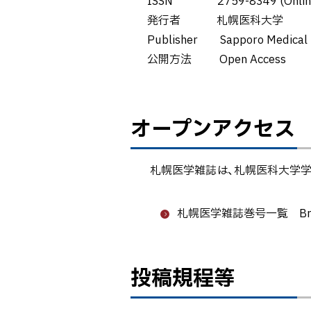
ISSN 2759-8349 (Onlin
ト
発行者 札幌医科大学
ッ
Publisher Sapporo Medical U
プ
公開方法 Open Access
へ
戻
る
ペ
オープ
オープンアクセス
ー
ンアク
ジ
セス
内
投稿規
札幌医学雑誌は、札幌医科大学学術
目
程等
次
研究論
札幌医学雑誌巻号一覧 Bro
文紹介
偽サイ
トにご
投稿規程等
ト
注意く
ッ
ださ
プ