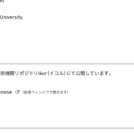
e)
niversity
機関リポジトリikor（イコル）にて公開しています。
wse
（新規ウィンドウで開きます）
外
部
サ
イ
ト