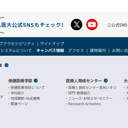
b
で
o
送
o
る
札医大公式SNSもチェック！
公式SN
k
シ
ェ
ブアクセシビリティ
サイトマップ
ア
（
（
トシステムについて
キャンパス情報
アクセス
建物案内
お問い
新
新
規
規
様
ウ
ウ
ィ
ィ
ン
ン
保健医療学部
医療人育成センター
ド
ド
大
ウ
ウ
保健医療学部について
医療人育成センター長あいさつ
で
で
学科紹介
部門・教員紹介
開
開
地域貢献・社会連携
ニュース・お知らせ・セミナー
外
き
き
関連ページ
Research Activities
部
ま
ま
サ
イ
す
す
ト
）
）