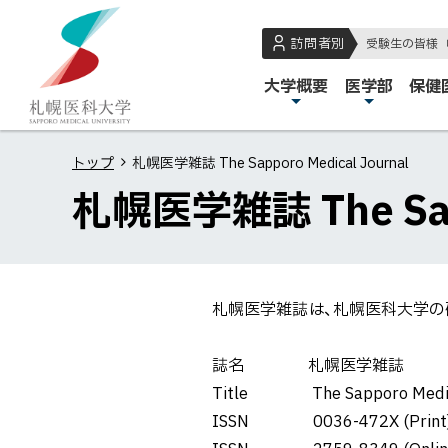
本
本
札
文
文
幌
訪問者別
受験生の皆様
へ
へ
医
メ
大学概要
医学部
保健
メ
戻
科
イ
ニ
る
大
ン
ュ
メ
学
トップ
札幌医学雑誌 The Sapporo Medical Journal
メ
ー
ニ
札幌医学雑誌 The Sapp
ニ
へ
ュ
ュ
ー
ー
へ
戻
札幌医学雑誌は、札幌医科大学の
る
ペ
誌名 札幌医学雑誌
ー
Title The Sapporo Medica
ジ
ISSN 0036-472X (Print
の