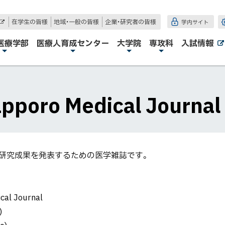
在学生の皆様
地域・一般の皆様
企業・研究者の皆様
学内サイト
外
部
サ
医療学部
医療人育成センター
大学院
専攻科
入試情報
イ
ト
oro Medical Journal
研究成果を発表するための医学雑誌です。
l Journal
)