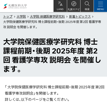
本
札
文
幌
札医大ナビ
サ
LANG
検索
MENU
イ
ト
へ
医
トップ
大学院
大学院 保健医療学研究科
新着トピックス
内
大学院保健医療学研究科 博士課程前期・後期 2025年度 第2回 看護学専
メ
科
攻 説明会 を開催します。
ニ
大
ュ
学
大学院保健医療学研究科 博士
ー
課程前期・後期 2025年度 第2
へ
回 看護学専攻 説明会 を開催し
ます。
「 大学院保健医療学研究科 博士課程前期・後期 2025年度 第2回
看護学専攻説明会」を開催します。
詳しくは、以下のページをご覧ください。