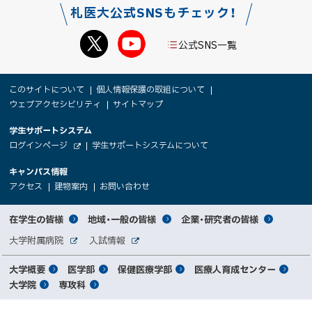
札医大公式SNSもチェック！
ェ
ア
公式SNS一覧
本
サ
このサイトについて
個人情報保護の取組について
文
ウェブアクセシビリティ
サイトマップ
イ
へ
大
学生サポートシステム
メ
ト
（
ログインページ
学生サポートシステムについて
ニ
学
新
情
外
部
規
ュ
キャンパス情報
関
サ
ウ
報
ー
イ
（
（
（
ィ
アクセス
建物案内
お問い合わせ
ト
新
新
新
係
ン
へ
規
規
規
ド
サ
ウ
ウ
ウ
者
ウ
対
在学生の皆様
地域・一般の皆様
企業・研究者の皆様
ィ
ィ
ィ
で
イ
象
ン
ン
ン
開
向
関
大学附属病院
入試情報
ド
ド
ド
き
外
外
者
連
ウ
ウ
ウ
ま
ト
け
部
部
メ
で
で
で
大学概要
医学部
保健医療学部
医療人育成センター
す
サ
サ
別
サ
開
開
開
）
イ
イ
マ
大学院
専攻科
イ
き
き
き
メ
ト
ト
イ
ま
ま
ま
ン
ッ
ニ
す
す
す