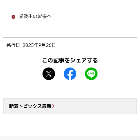
受験生の皆様へ
ト
発行日:
2025年9月26日
ッ
プ
この記事をシェアする
に
X
f
L
戻
シ
a
I
る
ェ
c
N
ア
e
E
b
で
新着トピックス最新
o
送
o
る
k
シ