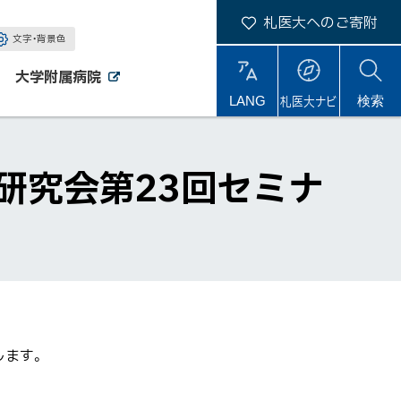
札医大へのご寄附
文字・背景色
大学附属病院
外
外
札医大ナビ
サ
LANG
検索
部
部
サ
サ
イ
イ
イ
ト
ト
ト
内
理研究会第23回セミナ
します。