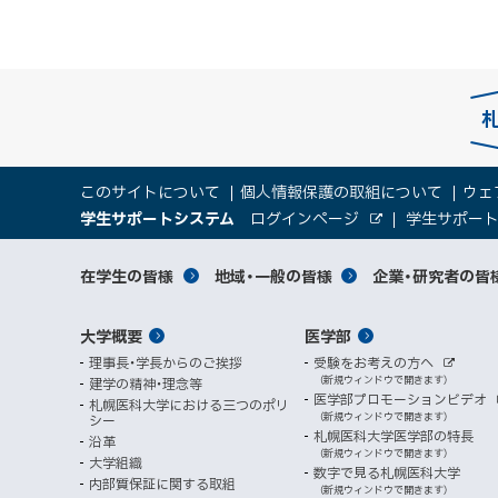
本
サ
このサイトについて
個人情報保護の取組について
ウェ
文
（
大
学生サポートシステム
ログインページ
学生サポー
イ
へ
外
新
部
規
学
メ
サ
ト
サ
対
在学生の皆様
地域・一般の皆様
企業・研究者の皆
ウ
イ
ニ
ィ
ト
関
象
情
ュ
イ
ン
メ
大学概要
医学部
ド
係
者
ー
報
ト
ウ
理事長・学長からのご挨拶
受験をお考えの方へ
へ
イ
別
で
者
外
（新規ウィンドウで開きます）
建学の精神・理念等
部
マ
開
ン
メ
医学部プロモーションビデオ
サ
札幌医科大学における三つのポリ
き
向
イ
（新規ウィンドウで開きます）
シー
メ
ニ
ト
ッ
ま
札幌医科大学医学部の特長
沿革
す
け
（新規ウィンドウで開きます）
ニ
ュ
大学組織
数字で見る札幌医科大学
プ
）
内部質保証に関する取組
ュ
ー
（新規ウィンドウで開きます）