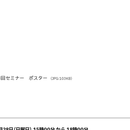
3回セミナー ポスター
（JPG:103KB）
月28日（日曜日） 15時00分
から
18時00分