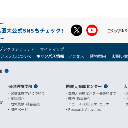
k
シ
ェ
ア
札医大公式SNSもチェック！
公式SN
ブアクセシビリティ
サイトマップ
（
（
トシステムについて
キャンパス情報
アクセス
建物案内
お問い
新
新
規
規
様
ウ
ウ
ィ
ィ
ン
ン
保健医療学部
医療人育成センター
ド
ド
大
ウ
ウ
保健医療学部について
医療人育成センター長あいさつ
で
で
学科紹介
部門・教員紹介
開
開
地域貢献・社会連携
ニュース・お知らせ・セミナー
外
き
き
関連ページ
Research Activities
部
ま
ま
サ
イ
す
す
ト
）
）