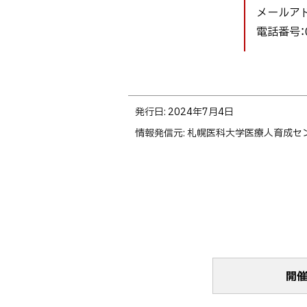
メールア
電話番号：0
ト
発行日:
2024年7月4日
ッ
情報発信元
プ
札幌医科大学医療人育成セ
に
戻
る
開