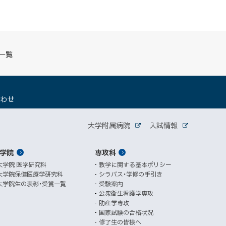
S一覧
（
合わせ
新
規
関
ウ
大学附属病院
入試情報
外
外
ィ
連
部
部
ン
サ
サ
学院
ド
専攻科
サ
イ
イ
ト
ト
ウ
大学院 医学研究科
教学に関する基本ポリシー
イ
で
大学院保健医療学研究科
シラバス・学修の手引き
開
ト
大学院生の表彰・受賞一覧
受験案内
き
公衆衛生看護学専攻
ま
助産学専攻
す
国家試験の合格状況
）
修了生の皆様へ