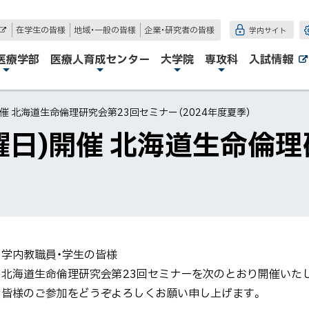
在学生の皆様
地域・一般の皆様
企業・研究者の皆様
学内サイト
外
部
サ
医療学部
医療人育成センター
大学院
専攻科
入試情報
イ
ト
)開催 北海道生命倫理研究会第23回セミナー（2024年度夏季）
日曜日)開催 北海道生命倫
学内教職員・学生の皆様
北海道生命倫理研究会第23回セミナーを次のとおり開催いた
皆様のご参加をどうぞよろしくお願い申し上げます。