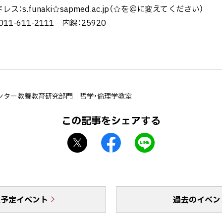
ドレス：
s.funaki☆sapmed.ac.jp（☆を＠に変えてください）
11-611-2111 内線：25920
ンター教養教育研究部門 哲学・倫理学教室
この記事をシェアする
X
f
L
シ
a
I
ェ
c
N
ア
e
E
b
で
催予定イベント
o
送
過去のイベン
o
る