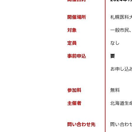
に
戻
開催場所
札幌医科大
る
対象
一般市民
定員
なし
事前申込
要
お申し込
参加料
無料
主催者
北海道生
問い合わせ先
問い合わ