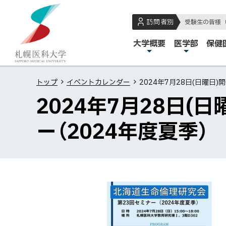
本
本
札
文
文
幌
訪問者別
受験生の皆様
へ
へ
医
メ
大学概要
医学部
保健
メ
戻
科
イ
ニ
る
大
ン
ュ
メ
学
トップ
イベントカレンダー
2024年7月28日(日曜日
メ
ー
ニ
2024年7月28日(
ニ
へ
ュ
ュ
ー
ー（2024年度夏季）
ー
へ
戻
る
ペ
ペ
イ
ー
ー
ベ
ジ
ジ
ン
の
内
ト