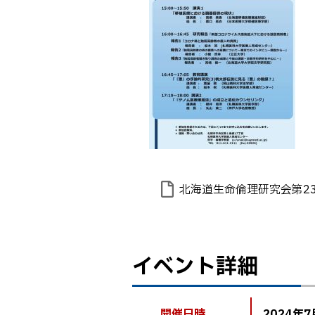
ト
目
詳
ッ
次
細
プ
へ
戻
る
北海道生命倫理研究会第2
イベント詳細
ト
ッ
プ
開催日時
2024年7