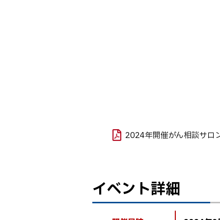
ト
目
詳
ッ
次
細
プ
へ
戻
る
2024年開催がん相談サ
イベント詳細
ト
ッ
プ