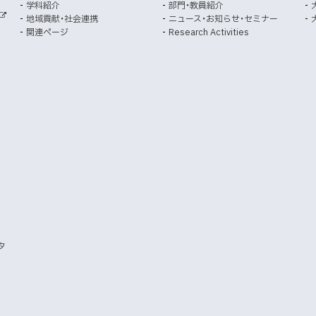
学科紹介
部門・教員紹介
開
開
地域貢献・社会連携
ニュース・お知らせ・セミナー
外
き
き
関連ページ
Research Activities
部
ま
ま
サ
イ
す
す
ト
）
）
タ