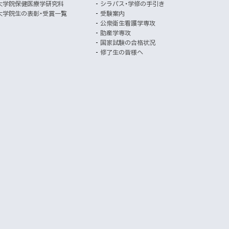
大学院保健医療学研究科
シラバス・学修の手引き
開
ト
大学院生の表彰・受賞一覧
受験案内
き
公衆衛生看護学専攻
ま
助産学専攻
す
国家試験の合格状況
）
修了生の皆様へ