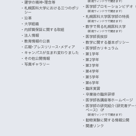
者
外
（新規ウィンドウで開きます）
建学の精神・理念等
部
マ
開
ン
メ
医学部プロモーションビデオ
サ
札幌医科大学における三つのポリ
き
向
イ
（新規ウィンドウで開きます）
シー
メ
ニ
ト
ッ
ま
札幌医科大学医学部の特長
沿革
す
け
（新規ウィンドウで開きます）
ニ
ュ
大学組織
数字で見る札幌医科大学
プ
）
内部質保証に関する取組
ュ
ー
（新規ウィンドウで開きます）
法人情報
医学部長挨拶
ー
教育情報の公表
教学に関する基本ポリシー
広報・プレスリリース・メディア
医学部カリキュラム
キャンパスが生まれ変わりました
第1学年
その他公開情報
第2学年
写真ギャラリー
第3学年
第4学年
第5学年
第6学年
臨床実習
卒業後の臨床研修
医学部各講座等ホームページ
医学部の研究紹介（研究者デー
ベース）
外
（新規ウィンドウで開きます）
部
動物実験に関する情報公開
サ
イ
関連リンク
ト