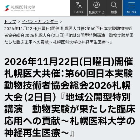
本
札
文
幌
札医大ナビ
サ
LANG
検索
MENU
イ
ト
へ
医
トップ
イベントカレンダー
内
2026年11月22日(日曜日)開催 札幌医大共催：第60回日本実験動物技術
メ
科
者協会総会2026札幌大会（2日目） 『地域公開型特別講演 動物実験が果
ニ
大
たした臨床応用への貢献～札幌医科大学の神経再生医療～』
ュ
学
ー
2026年11月22日(日曜日)開催
へ
札幌医大共催：第60回日本実験
動物技術者協会総会2026札幌
大会（2日目） 『地域公開型特別
講演 動物実験が果たした臨床
応用への貢献～札幌医科大学の
神経再生医療～』