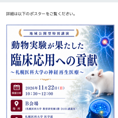
ペ
詳細は以下のポスターをご覧ください。
ー
ジ
内
目
次
イ
ベ
ン
ト
詳
細