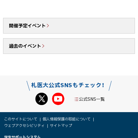
ェ
c
N
ア
e
E
b
で
開催予定イベント
o
送
o
る
過去のイベント
k
シ
ェ
ア
札医大公式SNSもチェック！
公式SNS一覧
本
サ
このサイトについて
個人情報保護の取組について
文
ウェブアクセシビリティ
サイトマップ
イ
へ
学生サポートシステム
メ