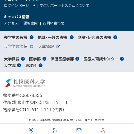
大
ト
（
ログインページ
学生サポートシステムについて
ニ
学
新
情
外
部
規
ュ
キャンパス情報
関
サ
ウ
報
ー
イ
（
（
（
ィ
アクセス
建物案内
お問い合わせ
ト
新
新
新
係
ン
へ
規
規
規
ド
サ
ウ
ウ
ウ
者
ウ
対
在学生の皆様
地域・一般の皆様
企業・研究者の皆様
ィ
ィ
ィ
で
イ
象
ン
ン
ン
開
向
関
大学附属病院
入試情報
ド
ド
ド
き
外
外
者
連
ウ
ウ
ウ
ま
ト
け
部
部
メ
で
で
で
大学概要
医学部
保健医療学部
医療人育成センター
す
サ
サ
別
サ
開
開
開
）
イ
イ
マ
大学院
専攻科
イ
き
き
き
メ
ト
ト
イ
ま
ま
ま
ン
ッ
ニ
す
す
す
ト
北
）
）
）
メ
ュ
プ
海
ニ
ー
道
郵便番号：060-8556
ュ
公
住所：札幌市中央区南1条西17丁目
立
ー
電話番号：011-611-2111（代表）
大
学
© 2011 Sapporo Medical University All Rights Reserved.
法
人
札