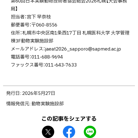
第60回日本実験動物技術者協会総会2026札幌【大会事務
局】
担当者：宮下 早奈枝
郵便番号：〒060-8556
住所：札幌市中央区南1条西17丁目 札幌医科大学 大学管理
棟3F動物実験施設部
メールアドレス：
jaeat2026_sapporo@sapmed.ac.jp
電話番号：011-688-9694
ファックス番号：011-643-7633
ト
発行日:
2026年5月27日
ッ
情報発信元
動物実験施設部
プ
に
この記事をシェアする
戻
X
f
L
る
シ
a
I