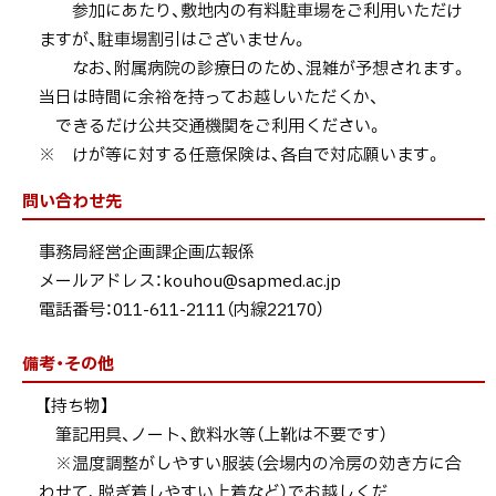
参加にあたり、敷地内の有料駐車場をご利用いただけ
ますが、駐車場割引はございません。
なお、附属病院の診療日のため、混雑が予想されます。
当日は時間に余裕を持ってお越しいただくか、
できるだけ公共交通機関をご利用ください。
※ けが等に対する任意保険は、各自で対応願います。
問い合わせ先
事務局経営企画課企画広報係
メールアドレス：
kouhou@sapmed.ac.jp
電話番号：011-611-2111（内線22170）
備考・その他
【持ち物】
筆記用具、ノート、飲料水等（上靴は不要です）
※温度調整がしやすい服装（会場内の冷房の効き方に合
わせて、脱ぎ着しやすい上着など）でお越しくだ