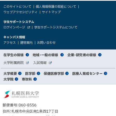
本
サ
このサイトについて
個人情報保護の取組について
文
ウェブアクセシビリティ
サイトマップ
イ
へ
大
学生サポートシステム
メ
ト
（
ログインページ
学生サポートシステムについて
ニ
学
新
情
外
部
規
ュ
キャンパス情報
関
サ
ウ
報
ー
イ
（
（
（
ィ
アクセス
建物案内
お問い合わせ
ト
新
新
新
係
ン
へ
規
規
規
ド
サ
ウ
ウ
ウ
者
ウ
対
在学生の皆様
地域・一般の皆様
企業・研究者の皆様
ィ
ィ
ィ
で
イ
象
ン
ン
ン
開
向
関
大学附属病院
入試情報
ド
ド
ド
き
外
外
者
連
ウ
ウ
ウ
ま
ト
け
部
部
メ
で
で
で
大学概要
医学部
保健医療学部
医療人育成センター
す
サ
サ
別
サ
開
開
開
）
イ
イ
マ
大学院
専攻科
イ
き
き
き
メ
ト
ト
イ
ま
ま
ま
ン
ッ
ニ
す
す
す
ト
北
）
）
）
メ
ュ
プ
海
ニ
ー
道
郵便番号：060-8556
ュ
公
住所：札幌市中央区南1条西17丁目
立
ー