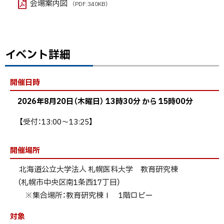
会場案内図
（PDF:340KB）
イベント詳細
ト
ッ
プ
開催日時
に
2026年8月20日（木曜日） 13時30分
から
15時00分
戻
る
【受付：13:00～13:25】
開催場所
北海道公立大学法人 札幌医科大学 教育研究棟
（札幌市中央区南1条西17丁目）
※集合場所：教育研究棟Ⅰ 1階ロビー
対象