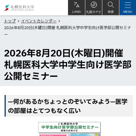
本
札
文
幌
札医大ナビ
サ
LANG
検索
MENU
イ
ト
へ
医
トップ
イベントカレンダー
内
2026年8月20日(木曜日)開催 札幌医科大学中学生向け医学部公開セミナ
メ
科
ー
ニ
大
ュ
学
2026年8月20日(木曜日)開催
ー
札幌医科大学中学生向け医学部
へ
公開セミナー
ペ
—何があるかちょっとのぞいてみよう—医学
ー
の部屋はとてつもなく広い
ジ
内
目