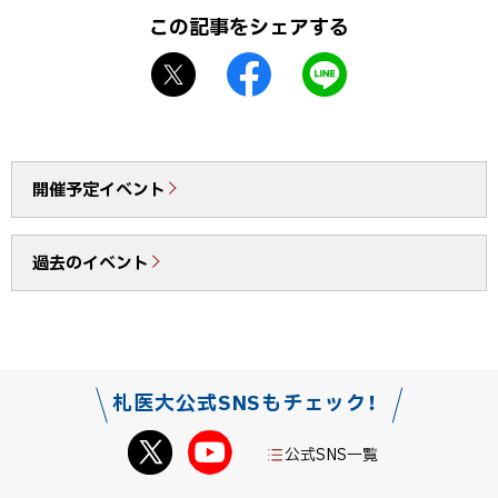
プ
この記事をシェアする
に
X
f
L
戻
シ
a
I
る
ェ
c
N
ア
e
E
b
で
開催予定イベント
o
送
o
る
過去のイベント
k
シ
ェ
ア
札医大公式SNSもチェック！
公式SNS一覧