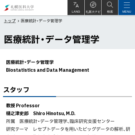
本
札
文
幌
札医大ナビ
サ
LANG
検索
MENU
イ
ト
へ
医
トップ
医療統計・データ管理学
内
メ
科
医療統計・データ管理学
ニ
大
ュ
学
ー
医療統計・データ管理学
へ
Biostatistics and Data Management
ペ
スタッフ
ー
ジ
内
教授 Professor
目
樋之津史郎 Shiro Hinotsu, M.D.
次
所属 医療統計・データ管理学、臨床研究支援センター
研究テーマ レセプトデータを用いたビッグデータの解析、研
ス