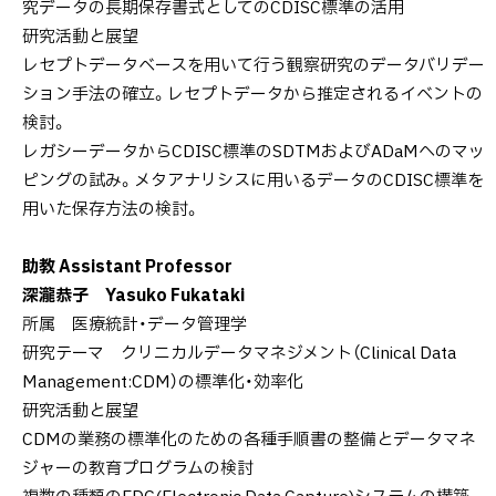
究データの長期保存書式としてのCDISC標準の活用
タ
研究活動と展望
ッ
レセプトデータベースを用いて行う観察研究のデータバリデー
フ
ション手法の確立。レセプトデータから推定されるイベントの
検討。
レガシーデータからCDISC標準のSDTMおよびADaMへのマッ
ピングの試み。メタアナリシスに用いるデータのCDISC標準を
用いた保存方法の検討。
助教 Assistant Professor
深瀧恭子 Yasuko Fukataki
所属 医療統計・データ管理学
研究テーマ クリニカルデータマネジメント（Clinical Data
Management:CDM）の標準化・効率化
研究活動と展望
CDMの業務の標準化のための各種手順書の整備とデータマネ
ジャーの教育プログラムの検討