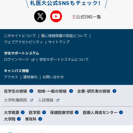
o
る
札医大公式SNSもチェック！
k
シ
公式SNS一覧
ェ
ア
本
サ
このサイトについて
個人情報保護の取組について
文
ウェブアクセシビリティ
サイトマップ
イ
へ
大
学生サポートシステム
メ
ト
（
ログインページ
学生サポートシステムについて
ニ
学
新
情
外
部
規
ュ
キャンパス情報
関
サ
ウ
報
ー
イ
（
（
（
ィ
アクセス
建物案内
お問い合わせ
ト
新
新
新
係
ン
へ
規
規
規
ド
サ
ウ
ウ
ウ
者
ウ
対
在学生の皆様
地域・一般の皆様
企業・研究者の皆様
ィ
ィ
ィ
で
イ
象
ン
ン
ン
開
向
関
大学附属病院
入試情報
ド
ド
ド
き
外
外
者
連
ウ
ウ
ウ
ま
ト
け
部
部
メ
で
で
で
大学概要
医学部
保健医療学部
医療人育成センター
す
サ
サ
別
サ
開
開
開
）
イ
イ
マ
大学院
専攻科
イ
き
き
き
メ
ト
ト
イ
ま
ま
ま
ン
ッ
ニ
す
す
す
ト