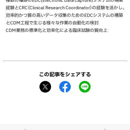
複数の種類のEDC(Electronic Data Capture)システムの構築
経験とCRC（Clinical Research Coordinator）の経験を活かし、
効率的かつ質の高いデータ収集のためのEDCシステムの構築
とCDM工程で生じる様々な作業の自動化の検討
CDM業務の標準化と効率化による臨床試験の質向上
ト
ッ
この記事をシェアする
プ
X
f
L
に
シ
a
I
戻
ェ
c
N
る
ア
e
E
b
で
o
送