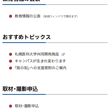
ッ
プ
教育情報の公表
に
（新規ウィンドウで開きます）
戻
る
おすすめトピックス
ト
ッ
プ
札幌医科大学共同開発商品
に
外
キャンパスが生まれ変わります
戻
部
サ
る
「医の知」への支援寄附のご案内
イ
ト
取材・撮影申込
ト
ッ
プ
取材・撮影申込
に