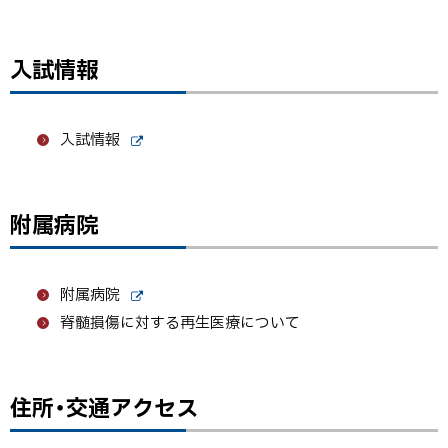
入試情報
入試情報
外
部
サ
イ
附属病院
ト
ト
ッ
プ
附属病院
に
外
脊髄損傷に対する再生医療について
戻
部
サ
る
イ
ト
住所・交通アクセス
ト
ッ