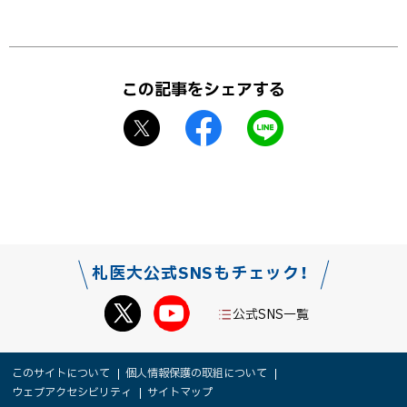
戻
る
ト
ッ
この記事をシェアする
プ
X
f
L
に
シ
a
I
戻
ェ
c
N
る
ア
e
E
b
で
o
送
o
る
札医大公式SNSもチェック！
k
シ
公式SNS一覧
ェ
ア
本
サ
このサイトについて
個人情報保護の取組について
文
ウェブアクセシビリティ
サイトマップ
イ
へ