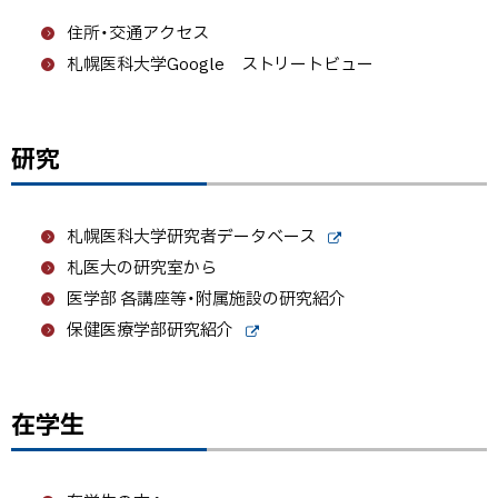
プ
住所・交通アクセス
に
札幌医科大学Google ストリートビュー
戻
る
研究
ト
ッ
プ
札幌医科大学研究者データベース
に
外
札医大の研究室から
戻
部
サ
る
医学部 各講座等・附属施設の研究紹介
イ
保健医療学部研究紹介
ト
外
部
サ
イ
在学生
ト
ト
ッ
プ