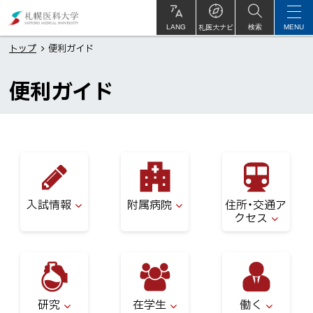
本
札
文
幌
札医大ナビ
サ
LANG
検索
MENU
イ
ト
へ
医
トップ
便利ガイド
内
メ
科
便利ガイド
ニ
大
ュ
学
ー
へ
ペ
ー
ジ
入試情報
附属病院
住所・交通ア
内
クセス
目
次
研究
在学生
働く