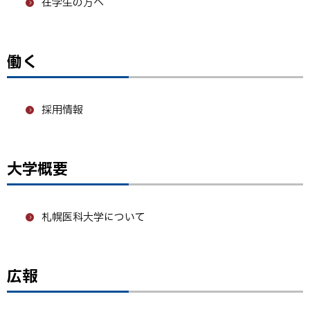
在学生の方へ
に
戻
る
働く
ト
ッ
プ
採用情報
に
戻
る
大学概要
ト
ッ
プ
札幌医科大学について
に
戻
る
広報
ト
ッ
プ