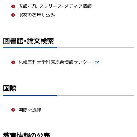
広報・プレスリリース・メディア情報
に
取材のお申し込み
戻
る
図書館・論文検索
ト
ッ
プ
札幌医科大学附属総合情報センター
に
外
戻
部
サ
る
イ
国際
ト
ト
ッ
プ
国際交流部
に
戻
る
教育情報の公表
ト