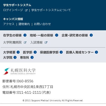
大
学生サポートシステム
メ
ト
（
ログインページ
学生サポートシステムについて
ニ
学
新
情
外
部
規
ュ
キャンパス情報
関
サ
ウ
報
ー
イ
（
（
（
ィ
アクセス
建物案内
お問い合わせ
ト
新
新
新
係
ン
へ
規
規
規
ド
サ
ウ
ウ
ウ
者
ウ
対
在学生の皆様
地域・一般の皆様
企業・研究者の皆様
ィ
ィ
ィ
で
イ
象
ン
ン
ン
開
向
関
大学附属病院
入試情報
ド
ド
ド
き
外
外
者
連
ウ
ウ
ウ
ま
ト
け
部
部
メ
で
で
で
大学概要
医学部
保健医療学部
医療人育成センター
す
サ
サ
別
サ
開
開
開
）
イ
イ
マ
大学院
専攻科
イ
き
き
き
メ
ト
ト
イ
ま
ま
ま
ン
ッ
ニ
す
す
す
ト
北
）
）
）
メ
ュ
プ
海
ニ
ー
道
郵便番号：060-8556
ュ
公
住所：札幌市中央区南1条西17丁目
立
ー
電話番号：011-611-2111（代表）
大
学
© 2011 Sapporo Medical University All Rights Reserved.
法