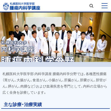
サ
メ
本
開
文
イ
閉
札幌医科大学医学部 内科学講座 腫
開
ニ
札
へ
瘍内科学分野
ト
閉
幌
メ
ュ
医
内
ニ
科
ー
検
大
ュ
学
索
ー
医
学
へ
部
内
科
学
札幌医科大学医学部 内科学講座 腫瘍内科学分野では、各種悪性腫瘍
講
（胃がん、大腸がん、食道がん、小腸がん、肝臓がん、胆嚢がん、胆管が
座
腫
ん、膵がん、肉腫など）および血液疾患を専門として、内科の立場から
瘍
広く全身を診療しています。
内
科
主な診療・治療実績
学