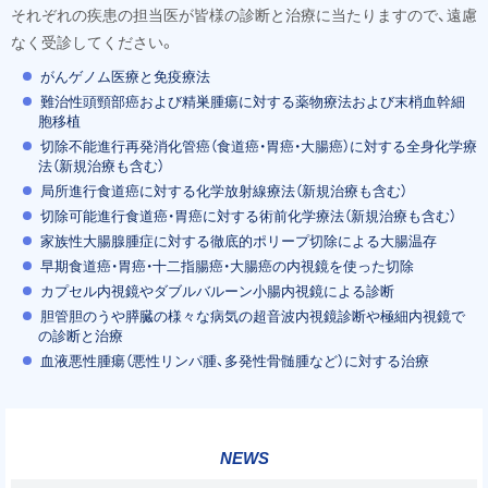
分
それぞれの疾患の担当医が皆様の診断と治療に当たりますので、遠慮
野
ホ
なく受診してください。
ー
がんゲノム医療と免疫療法
ム
難治性頭頸部癌および精巣腫瘍に対する薬物療法および末梢血幹細
ペ
胞移植
ー
切除不能進行再発消化管癌（食道癌・胃癌・大腸癌）に対する全身化学療
ジ
法（新規治療も含む）
局所進行食道癌に対する化学放射線療法（新規治療も含む）
切除可能進行食道癌・胃癌に対する術前化学療法（新規治療も含む）
家族性大腸腺腫症に対する徹底的ポリープ切除による大腸温存
早期食道癌・胃癌・十二指腸癌・大腸癌の内視鏡を使った切除
カプセル内視鏡やダブルバルーン小腸内視鏡による診断
胆管胆のうや膵臓の様々な病気の超音波内視鏡診断や極細内視鏡で
の診断と治療
血液悪性腫瘍（悪性リンパ腫、多発性骨髄腫など）に対する治療
ト
ッ
NEWS
プ