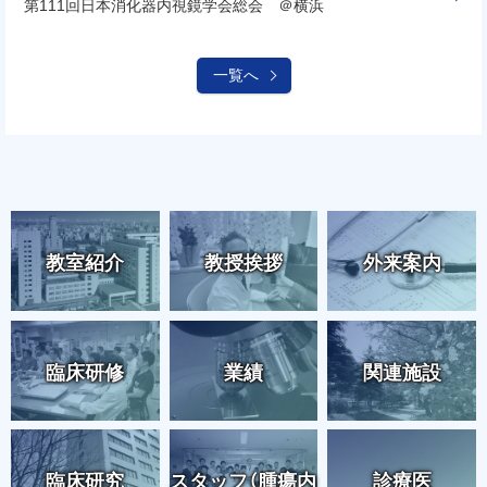
第111回日本消化器内視鏡学会総会 ＠横浜
一覧へ
ピ
ト
ッ
ッ
ク
プ
ア
教室紹介
教授挨拶
外来案内
に
ッ
プ
戻
る
臨床研修
業績
関連施設
臨床研究
スタッフ（腫瘍内
診療医