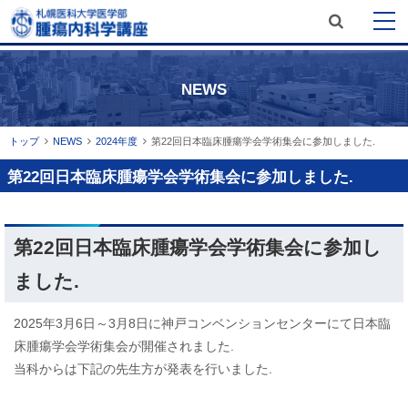
サ
メ
本
開
文
イ
閉
札幌医科大学医学部 内科学講座 腫
開
ニ
へ
瘍内科学分野
ト
閉
NEWS
メ
ュ
内
ニ
ー
検
ュ
現
トップ
NEWS
2024年度
第22回日本臨床腫瘍学会学術集会に参加しました.
索
在
ー
第22回日本臨床腫瘍学会学術集会に参加しました.
位
へ
置
ペ
の
第22回日本臨床腫瘍学会学術集会に参加し
ー
階
ジ
層
ました.
内
目
2025年3月6日～3月8日に神戸コンベンションセンターにて日本臨
次
床腫瘍学会学術集会が開催されました.
当科からは下記の先生方が発表を行いました.
第
22