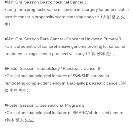
■Mini Oral Session Gastrointestinal Cancer 3
回
日
・Long-term prognostic value of conversion surgery for unresectable
本
gastric cancer:a propensity score matching analysis.（大沼 啓之 先
臨
生）
床
腫
■Mini Oral Session Rare Cancer / Cancer of Unknown Primary 3
瘍
・Clinical potential of comprehensive genome profiling for sarcoma
学
treatment: a single center prospective study.（久保 智洋 先生）
会
学
術
■Poster Session Hepatobiliary / Pancreatic Cancer 9
集
・Clinical and pathological features of SWI/SNF chromatin
会
remodeling complex deficiency in anaplastic pancreatic cancer.（村
に
松 丈児 先生）
参
加
■Poster Session Cross-sectional Program 2
し
・Clinical and pathological features of SMARCA4-deficient tumors.
ま
し
（鈴木 慎人 先生）
た.