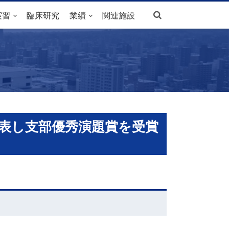
サ
開
実習
臨床研究
業績
関連施設
閉
イ
ト
内
検
索
。
発表し支部優秀演題賞を受賞