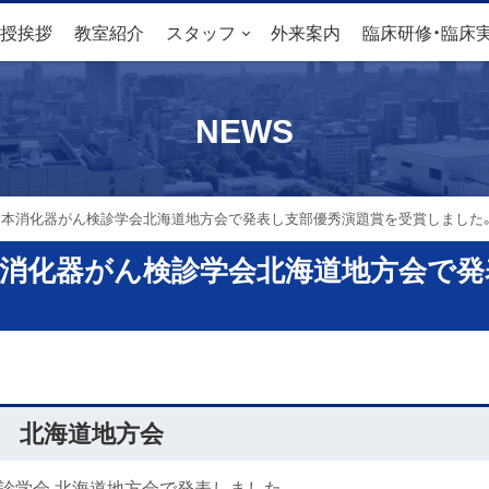
授挨拶
教室紹介
スタッフ
外来案内
臨床研修・臨床
NEWS
日本消化器がん検診学会北海道地方会で発表し支部優秀演題賞を受賞しました
本消化器がん検診学会北海道地方会で
会 北海道地方会
検診学会 北海道地方会で発表しました。