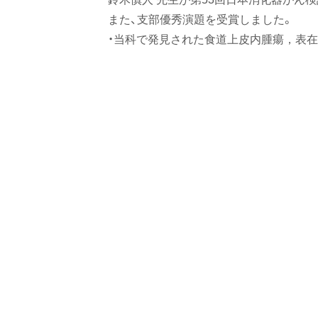
がん
ト
また、支部優秀演題を受賞しました。
次
検診
ッ
・当科で発見された食道上皮内腫瘍，表在
学
プ
会
へ
北海
戻
道地
る
方会