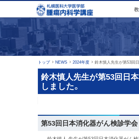
本
本
メ
教
文
文
ニ
札幌医科大学医学部 内科学講座 腫瘍
へ
へ
内科学分野
メ
戻
ュ
ニ
る
ー
ュ
メ
ー
ニ
現
トップ
NEWS
2024年度
鈴木慎人先生が第53回
へ
ュ
在
ー
鈴木慎人先生が第53回日
位
へ
しました。
置
戻
の
る
階
第
ペ
ペ
53
層
ー
ー
回日
第53回日本消化器がん検診学
ジ
ジ
本消
内
の
化器
鈴木慎人 先生が第53回日本消化器がん
目