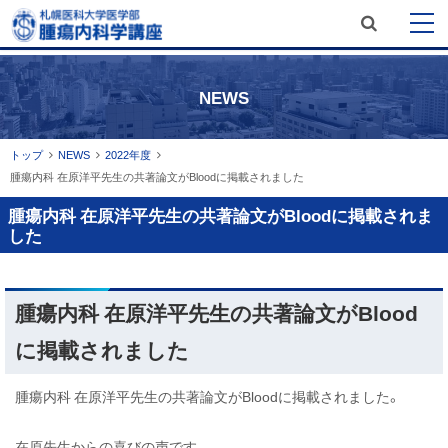
サ
メ
本
開
文
イ
閉
札幌医科大学医学部 内科学講座 腫
開
ニ
へ
瘍内科学分野
ト
閉
NEWS
メ
ュ
内
ニ
ー
検
ュ
現
トップ
NEWS
2022年度
索
腫瘍内科 在原洋平先生の共著論文がBloodに掲載されました
在
ー
位
へ
腫瘍内科 在原洋平先生の共著論文がBloodに掲載されま
置
した
の
階
ペ
層
腫瘍内科 在原洋平先生の共著論文がBlood
ー
ジ
に掲載されました
内
目
腫瘍内科 在原洋平先生の共著論文がBloodに掲載されました。
次
在原先生からの喜びの声です