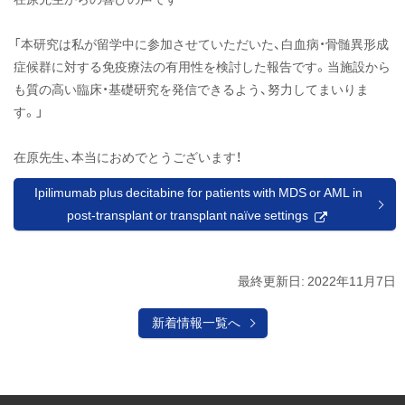
腫瘍
内科
「本研究は私が留学中に参加させていただいた、白血病・骨髄異形成
在原
洋平
症候群に対する免疫療法の有用性を検討した報告です。当施設から
先生
も質の高い臨床・基礎研究を発信できるよう、努力してまいりま
の共
す。」
著論
文が
在原先生、本当におめでとうございます！
Blood
に掲
Ipilimumab plus decitabine for patients with MDS or AML in
載さ
post-transplant or transplant naïve settings
れま
外
した
部
サ
イ
最終更新日:
2022年11月7日
ト
新着情報一覧へ