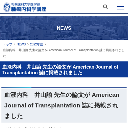
サ
メ
本
開
文
イ
閉
札幌医科大学医学部 内科学講座 腫
開
ニ
へ
瘍内科学分野
ト
閉
NEWS
メ
ュ
内
ニ
ー
検
ュ
現
トップ
NEWS
2022年度
索
血液内科 井山諭 先生の論文が American Journal of Transplantation 誌に掲載されまし
在
ー
た
位
へ
置
血液内科 井山諭 先生の論文が American Journal of
の
Transplantation 誌に掲載されました
階
層
ペ
血液内科 井山諭 先生の論文が American
ー
ジ
Journal of Transplantation 誌に掲載され
内
ました
目
次