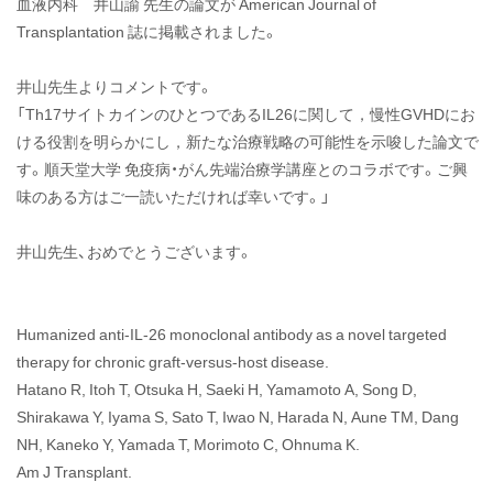
血液内科 井山諭 先生の論文が American Journal of
血液内科 井
Transplantation 誌に掲載されました。
山諭 先生の論
文が American
井山先生よりコメントです。
Journal of
「Th17サイトカインのひとつであるIL26に関して，慢性GVHDにお
Transplantation
ける役割を明らかにし，新たな治療戦略の可能性を示唆した論文で
誌に掲載され
す。順天堂大学 免疫病・がん先端治療学講座とのコラボです。ご興
ました
味のある方はご一読いただければ幸いです。」
井山先生、おめでとうございます。
Humanized anti-IL-26 monoclonal antibody as a novel targeted
therapy for chronic graft-versus-host disease.
Hatano R, Itoh T, Otsuka H, Saeki H, Yamamoto A, Song D,
Shirakawa Y, Iyama S, Sato T, Iwao N, Harada N, Aune TM, Dang
NH, Kaneko Y, Yamada T, Morimoto C, Ohnuma K.
Am J Transplant.