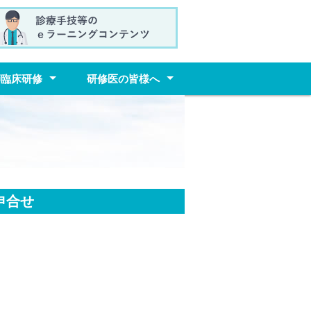
師臨床研修
研修医の皆様へ
臨床研修プログラム
内
を修了した先輩からのメ
研修医用ファイル
研修医セミナー予定表
研修医の医療行為についての指針
申合せ