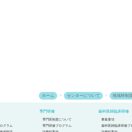
ホーム
センターについて
地域枠制
専門研修
歯科医師臨床研修
専門医制度について
募集要項
ログラム
専門研修プログラム
歯科医師臨床研修プ
修体験談
診療科案内
診療科案内