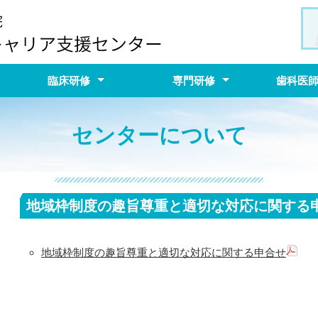
臨床研修
専門研修
歯科医
と適切な対
ス
募集要項
臨床研修プログラム
地域医療研修体験談
先輩からのメッセージ
臨床研修Ｑ＆Ａ
各診療科・部門の概要及びおすす
病院見学
年次報告
専門医制度について
専門研修プログラム
診療科案内
病院見学
学位取得について
募集要項
歯科医師
診療科案
臨床研修
め研修プラン
ッセージ
センターについて
地域枠制度の趣旨尊重と適切な対応に関する
地域枠制度の趣旨尊重と適切な対応に関する申合せ