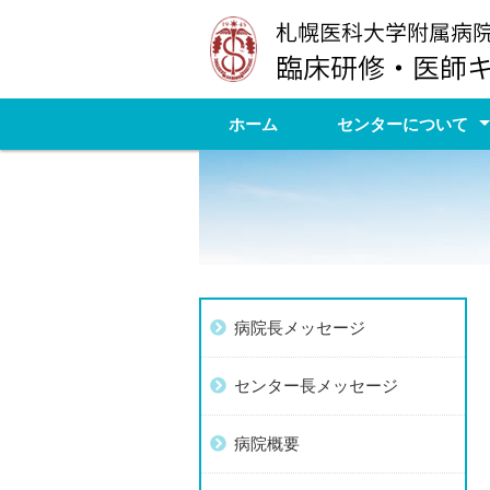
ホーム
センターについて
病院長メッセージ
センター長メッセージ
病院概要
診療科案内
病院見学
地域枠制度の趣旨尊重
研修医向けセミナー
当センターへのアクセ
応に関する申合せ
病院長メッセージ
センター長メッセージ
病院概要