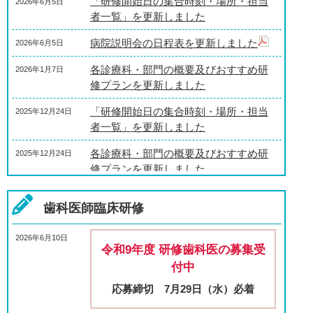
「研修開始日の集合時刻・場所・担当
2026年6月5日
者一覧」を更新しました
「研修開始日の集合時刻・場所・担
2024年5月14日
当者一覧」を更新しました
病院説明会の日程表を更新しました
2026年6月5日
「研修開始日の集合時刻・場所・担
2023年11月6日
各診療科・部門の概要及びおすすめ研
2026年1月7日
当者一覧」を更新しました
修プランを更新しました
臨床研修Q＆Aを更新しました
2023年9月4日
「研修開始日の集合時刻・場所・担当
2025年12月24日
者一覧」を更新しました
臨床研修Ｑ＆Ａを更新しました
2023年6月26日
各診療科・部門の概要及びおすすめ研
2025年12月24日
「令和6年度（2024年度）臨床研修プ
2023年5月16日
修プランを更新しました
ログラム」を掲載しました
各診療科・部門の概要及びおすすめ研
2025年11月21日
当院初期臨床研修プログラム紹介動
2023年4月19日
歯科医師臨床研修
修プランを更新しました
画を更新しました
各診療科・部門の概要及びおすすめ研
2025年2月14日
2026年6月10日
令和5年度（2023年度）臨床研修医募
2023年3月20日
令和9年度 研修歯科医の募集受
修プランを更新しました
集（三次募集）を行っています。
付中
出願期日：定員に達する、または、
専門研修プログラムを更新しました
2024年12月13日
令和5年3月末まで
応募締切 7月29日（水）必着
面接試験：出願日から10日間以降
専門研修プログラムを更新しました
2024年8月27日