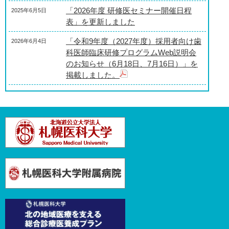
「2026年度 研修医セミナー開催日程
「研修開始日の集合時刻・場所・担
2025年6月5日
2023年3月15日
病院長メッセージを更新しました
2024年5月14日
表」を更新しました
当者一覧」を更新しました
病院見学を更新しました
2024年5月14日
「令和9年度（2027年度）採用者向け歯
臨床研修病院情報サイトに、指導医
2026年6月4日
2023年3月1日
科医師臨床研修プログラムWeb説明会
臨床研修病院情報サイトに、指導医や
や研修医のインタビュー記事を掲載
2023年3月1日
のお知らせ（6月18日、7月16日）」を
研修医のインタビュー記事を掲載しま
しました。
掲載しました。
した。
指導医：
辻先生
、
松浦先
「研修歯科医の医療行為についての指
2025年12月24日
指導医：
松浦先生
生
針」を掲載しました。
専攻医：
惠良田先生
専攻医：
惠良田先生
「2025年度 研修医セミナー開催日程
2025年8月18日
初期研修医：
牧野先生、岡
表」を更新しました
田先生
「病院見学の受入れについて」を更新
2023年2月15日
令和8年度（2026年度）臨床研修医の募
しました
2025年8月4日
集（受付終了）
「病院見学の受入れについて」を更
「基本領域プログラム」を更新しまし
2023年2月15日
2022年10月20日
令和8年度（2026年度）採用者向け歯科
新しました
た
2025年6月3日
医師臨床研修プログラムWeb説明会の
「病院見学の受入れについて」を更
「病院見学の受入れについて」を更新
2022年10月6日
2022年10月6日
お知らせ（6月19日、7月17日）
新しました
しました。
令和7年度（2025年度）採用者向け歯科
2024年6月17日