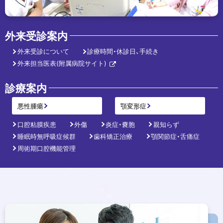
外来受診案内
外来受診について
診療時間・休診日、手続き
外来担当医表(附属病院サイト)
外
部
診療案内
サ
イ
ト
悪性腫瘍
顎変形症
口腔粘膜疾患
外傷
炎症・嚢胞
親知らず
睡眠時無呼吸症候群
歯科矯正治療
顎関節症・舌痛症
周術期口腔機能管理
ト
ッ