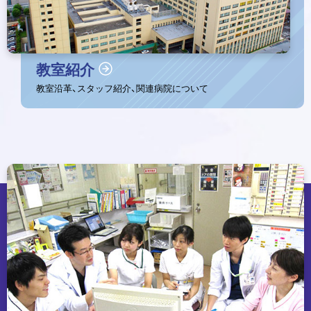
教室紹介
教室沿革、スタッフ紹介、関連病院について
ト
ッ
プ
に
戻
る