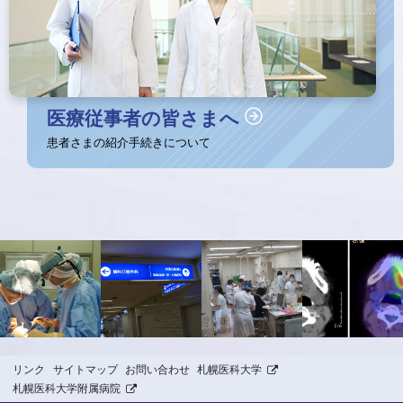
医療従事者の皆さまへ
患者さまの紹介手続きについて
ト
ッ
プ
に
戻
る
本
リンク
サイトマップ
お問い合わせ
札幌医科大学
外
札幌医科大学附属病院
文
部
外