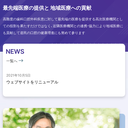
最先端医療の提供と
地域医療への貢献
口
科
学
腔
高難度の歯科口腔外科疾患に対して最先端の医療を提供する高次医療機関とし
ての役割を果たすだけではなく、近隣医療機関との連携・協力により地域医療に
講
外
も貢献して道民の口腔の健康増進にも努めて参ります
座
科
NEWS
学
講
一覧へ
座
2021年10月5日
ホ
ウェブサイトをリニューアル
ー
ム
ペ
ー