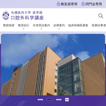
本
教室員専用
同門会専用
文
札
へ
幌
メ
教授挨拶
教室紹介
外来受診案内
診療案内
臨床研修医募集
医療従事者
ニ
医
ュ
札
イ
科
ー
メ
幌
大
へ
ー
医
学
ジ
科
写
医
真
大
学
集
学
部
医
口
学
腔
部
外