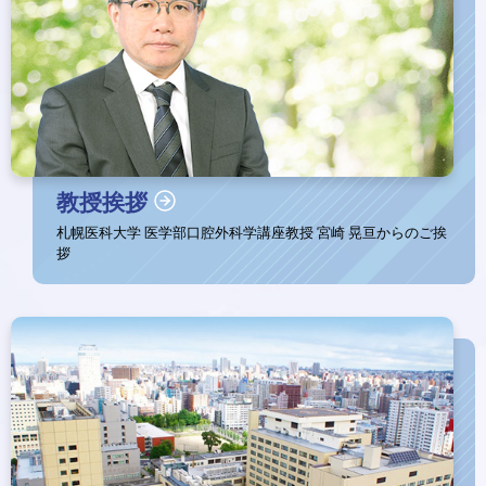
ジ
教授挨拶
札幌医科大学 医学部口腔外科学講座教授 宮崎 晃亘からのご挨
拶