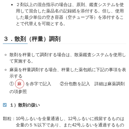
２剤以上の混合指示の場合は、原則、鑑査システムを使
用して混合した薬品名の記録紙を添付する。但し、使用
した最少単位の空き容器（空チューブ等）を添付するこ
とで代替えを可能とする。
３．散剤（秤量）調剤
散剤を秤量して調剤する場合は、散薬鑑査システムを使用し
て実施する。
麻薬を秤量調剤する場合、秤量した薬包紙に下記の事項を表
示する
①
麻
を赤字で記入 ②分包数を記入 詳細は麻薬調剤
の項参照
１）散剤の扱い
顆粒：10号ふるいを全量通過し、12号ふるいに残留するものは
全量の５％以下であり、また42号ふるいを通過するもの