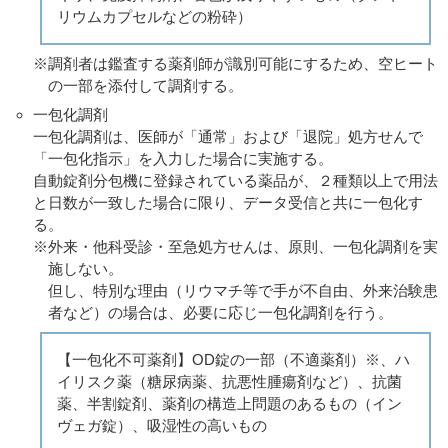
リウムカプセルなどの粉砕）
※調剤者は鑑査する薬剤師が識別可能にするため、空ヒート
の一部を添付して調剤する。
一包化調剤
一包化調剤は、医師が「通常」および「退院」処方せんで
「一包化指示」を入力した場合に実施する。
自動錠剤分包機に登録されている薬品が、２種類以上で用法
と日数が一致した場合に限り、データ受信と共に一包化す
る。
※外来・他科受診・至急処方せんは、原則、一包化調剤を実
施しない。
但し、特別な理由（リウマチ等で手が不自由、外来治験患
者など）の場合は、必要に応じ一包化調剤を行う。
【一包化不可薬剤】OD錠の一部（不適薬剤）※、ハ
イリスク薬（糖尿病薬、抗悪性腫瘍剤など）、抗菌
薬、半割錠剤、薬剤の構造上問題のあるもの（イン
ヴェガ錠）、吸湿性の高いもの