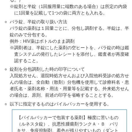
※錠剤と半錠（1回服用量に端数のある場合）は所定の内袋
に1回量を記載して1つの袋に両方とも入れる。
バラ錠、半錠の取り扱い方法
バラ錠の薬剤は１回量ごとに、分包し調剤する。半錠は、半
錠のみで分包する。
例外：HIV薬はボトルのまま調剤
※調剤者は、半錠にした薬剤の空ヒートを、バラ錠の時は鑑
査システムの発行したレシートを添付し、鑑査者が再度確
認すること。
錠剤を分包調剤した時の印字について
入院処方せん、退院時処方せんおよび入院他科受診の処方せ
んの場合は、全自動（散剤）分包機を使用して診療科名・患
者氏名・薬剤名称・用法・用量等を記載する。外来処方せん
の場合は、原則、前述の印字を省略することとする。
以下に指定するものはパイルパッカーを使用する。
【パイルパッカーで包装する薬剤】極度に苦いもの
（ルネスタ錠）、抗悪性腫瘍剤ランクＡ・Ｂ バリ
キサ、免疫抑制剤、着色が残りやすいもの（ダント