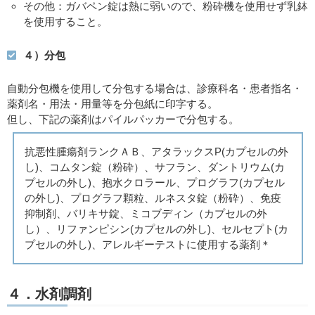
その他：ガバペン錠は熱に弱いので、粉砕機を使用せず乳鉢
を使用すること。
４）分包
自動分包機を使用して分包する場合は、診療科名・患者指名・
薬剤名・用法・用量等を分包紙に印字する。
但し、下記の薬剤はパイルパッカーで分包する。
抗悪性腫瘍剤ランクＡＢ、アタラックスP(カプセルの外
し)、コムタン錠（粉砕）、サフラン、ダントリウム(カ
プセルの外し)、抱水クロラール、プログラフ(カプセル
の外し)、プログラフ顆粒、ルネスタ錠（粉砕）、免疫
抑制剤、バリキサ錠、ミコブディン（カプセルの外
し）、リファンピシン(カプセルの外し)、セルセプト(カ
プセルの外し)、アレルギーテストに使用する薬剤＊
４．水剤調剤