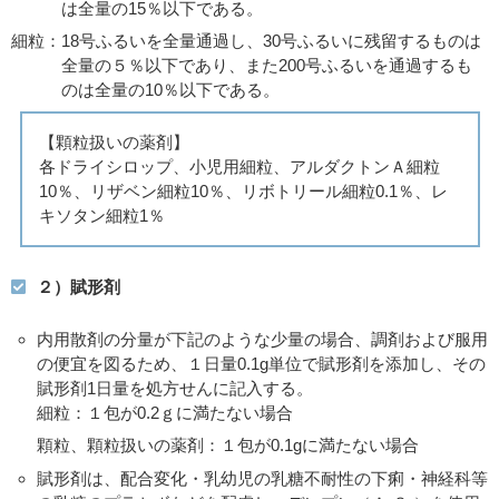
は全量の15％以下である。
細粒：18号ふるいを全量通過し、30号ふるいに残留するものは
全量の５％以下であり、また200号ふるいを通過するも
のは全量の10％以下である。
【顆粒扱いの薬剤】
各ドライシロップ、小児用細粒、アルダクトンＡ細粒
10％、リザベン細粒10％、リボトリール細粒0.1％、レ
キソタン細粒1％
２）賦形剤
内用散剤の分量が下記のような少量の場合、調剤および服用
の便宜を図るため、１日量0.1g単位で賦形剤を添加し、その
賦形剤1日量を処方せんに記入する。
細粒：１包が0.2ｇに満たない場合
顆粒、顆粒扱いの薬剤：１包が0.1gに満たない場合
賦形剤は、配合変化・乳幼児の乳糖不耐性の下痢・神経科等