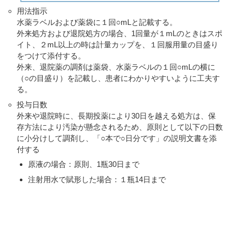
用法指示
水薬ラベルおよび薬袋に１回○mLと記載する。
外来処方および退院処方の場合、1回量が１mLのときはスポ
イト、２mL以上の時は計量カップを、１回服用量の目盛り
をつけて添付する。
外来、退院薬の調剤は薬袋、水薬ラベルの１回○mLの横に
（○の目盛り）を記載し、患者にわかりやすいように工夫す
る。
投与日数
外来や退院時に、長期投薬により30日を越える処方は、保
存方法により汚染が懸念されるため、原則として以下の日数
に小分けして調剤し、「○本で○日分です」の説明文書を添
付する
原液の場合：原則、1瓶30日まで
注射用水で賦形した場合：１瓶14日まで