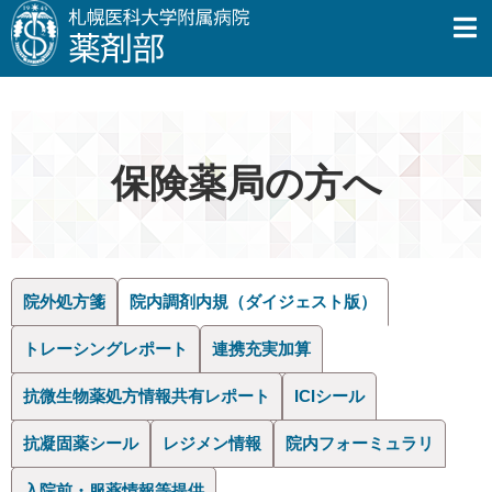
保険薬局の方へ
院外処方箋
院内調剤内規（ダイジェスト版）
トレーシングレポート
連携充実加算
抗微生物薬処方情報共有レポート
ICIシール
抗凝固薬シール
レジメン情報
院内フォーミュラリ
入院前・服薬情報等提供