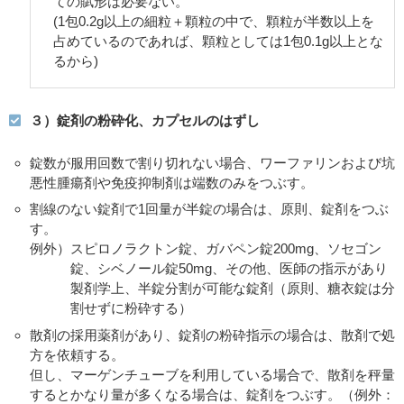
ての賦形は必要ない。
(1包0.2g以上の細粒＋顆粒の中で、顆粒が半数以上を
占めているのであれば、顆粒としては1包0.1g以上とな
るから)
３）錠剤の粉砕化、カプセルのはずし
錠数が服用回数で割り切れない場合、ワーファリンおよび坑
悪性腫瘍剤や免疫抑制剤は端数のみをつぶす。
割線のない錠剤で1回量が半錠の場合は、原則、錠剤をつぶ
す。
例外）スピロノラクトン錠、ガバペン錠200mg、ソセゴン
錠、シベノール錠50mg、その他、医師の指示があり
製剤学上、半錠分割が可能な錠剤（原則、糖衣錠は分
割せずに粉砕する）
散剤の採用薬剤があり、錠剤の粉砕指示の場合は、散剤で処
方を依頼する。
但し、マーゲンチューブを利用している場合で、散剤を秤量
するとかなり量が多くなる場合は、錠剤をつぶす。（例外：