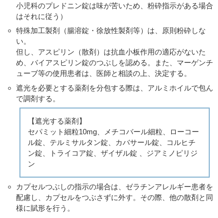
小児科のプレドニン錠は味が苦いため、粉砕指示がある場合
はそれに従う）
特殊加工製剤（腸溶錠・徐放性製剤等）は、原則粉砕しな
い。
但し、アスピリン（散剤）は抗血小板作用の適応がないた
め、バイアスピリン錠のつぶしを認める。また、マーゲンチ
ューブ等の使用患者は、医師と相談の上、決定する。
遮光を必要とする薬剤を分包する際は、アルミホイルで包ん
で調剤する。
【遮光する薬剤】
セパミット細粒10mg、メチコバール細粒、ローコー
ル錠、テルミサルタン錠、カバサール錠、コルヒチ
ン錠、トライコア錠、ザイザル錠 、ジアミノピリジ
ン
カプセルつぶしの指示の場合は、ゼラチンアレルギー患者を
配慮し、カプセルをつぶさずに外す。その際、他の散剤と同
様に賦形を行う。