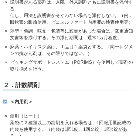
説明書がある薬剤は、入院・外来調剤ともに説明書を添付す
る。
但し、用法と説明書がそぐわない場合も添付しない。（例．
眼軟膏の眼瞼使用、ピコスルファート内用液の検査使用等）
剤型・色調・味覚・包装等に変更があった場合は、変更通知
文書等を添付する。その添付期間は、通常1カ月程度。
麻薬・ハイリスク薬は、１品目１薬袋とする。（同一レジメ
ンの抗がん剤は、その限りではない。）
ピッキングサポートシステム（PORIMS）を使用して薬剤の
取り揃えを行う。
２．計数調剤
＜内用剤＞
錠剤（ヒート）
薬袋に２種類以上の錠剤を入れる場合は、1回服用量記載の
内袋を使用する。（内袋は1回1錠、1回２錠、1回○錠があ
る。）