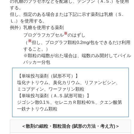
の乳糖のプラセボなどを配慮し、デンプン（Ａ.Ｓ.）を使用
する。
但し、指定のある場合または下記に示す薬剤は乳糖（Ｓ.
Ｌ.）を使用する。
例外）乳糖を使用する薬剤
※
プログラフカプセル
のはずし
※
（
但し、プログラフ顆粒0.2mg/包をできるだけ利用
すること。）
※顆粒の端数が出た場合は、端数のみ開封してパイル
パッカー分包
【単味投与薬剤（賦形不可）】
塩化ナトリウム、臭化カリウム、リファンピシン、
ミコブディン、ワーファリン顆粒
【単味投与薬剤（Ａ.Ｓ.賦形可能）】
ジゴシン散0.1％、セレニカＲ顆粒40％、クエン酸第
一鉄ナトリウム顆粒
＜散剤の細粒・顆粒混合 (賦形の方法・考え方)＞