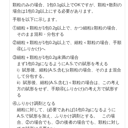
顆粒のみの場合、1包0.1g以上でOKですが、顆粒+散剤の
場合は1包0.2g以上にする必要があります。
手順を以下に示します。
①細粒＋顆粒が1包0.2g以上で、かつ細粒≧顆粒の場合、
そのまま混和・分包する
②細粒＋顆粒が1包0.2g以上で、細粒＜顆粒の場合、手順
④(ふりかけ)へ
③細粒＋顆粒が1包0.2g未満の場合
まず1包0.2gになるようにA.S.での賦形を考える
i）賦形後、細粒(A.S.含む)≧顆粒の場合、そのまま混合
して分包する。
ii）賦形後、細粒(A.S.含む)＜顆粒の場合は、この考え
方の賦形をせず、手順④(ふりかけ)の考え方で賦形す
る
④ふりかけ調剤となる
細粒に対して、(必要であれば)1包0.2gになるように
A.S.で賦形を加え、ふりかけ調剤とする。 この場
合、②の場合でも、③の後者の場合でも、顆粒に対し