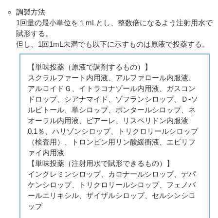
調製方法
1回量の最小単位を１mLとし、整数倍になるよう注射用水で
賦形する。
但し、1回1mL未満でも以下に示すものは原液で投薬する。
【単味投薬（原液で調剤するもの）】
スクラルファート内用液、アルファロール内服液、
アルロイドＧ、イトラコナゾール内用液、ガスコン
ドロップ、シアナマイド、ゾフランシロップ、Ｄ-ソ
ルビトール、単シロップ、ポンタールシロップ、ネ
オーラル内用液、ピアーレ、リスペリドン内服液
0.1％、ハリゾンシロップ、トリクロリールシロップ
（検査用）、トロンビン用リン酸緩衝液、エビリフ
ァイ内用液
【単味投薬（注射用水で賦形できるもの）】
インクレミンシロップ、カロナールシロップ、デパ
ケンシロップ、トリクロリールシロップ、フェノバ
ールエリキシル、ザイザルシロップ、セルシンシロ
ップ