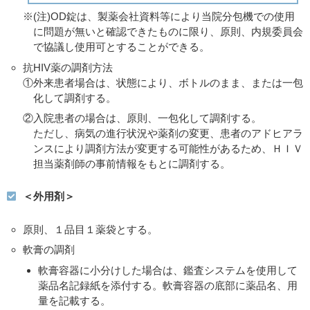
※(注)OD錠は、製薬会社資料等により当院分包機での使用
に問題が無いと確認できたものに限り、原則、内規委員会
で協議し使用可とすることができる。
抗HIV薬の調剤方法
①外来患者場合は、状態により、ボトルのまま、または一包
化して調剤する。
②入院患者の場合は、原則、一包化して調剤する。
ただし、病気の進行状況や薬剤の変更、患者のアドヒアラ
ンスにより調剤方法が変更する可能性があるため、ＨＩＶ
担当薬剤師の事前情報をもとに調剤する。
＜外用剤＞
原則、１品目１薬袋とする。
軟膏の調剤
軟膏容器に小分けした場合は、鑑査システムを使用して
薬品名記録紙を添付する。軟膏容器の底部に薬品名、用
量を記載する。