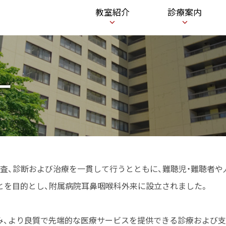
メ
教室紹介
診療案内
ニ
ュ
ー
ー
査、診断および治療を一貫して行うとともに、難聴児・難聴者や
とを目的とし、附属病院耳鼻咽喉科外来に設立されました。
み、より良質で先端的な医療サービスを提供できる診療および