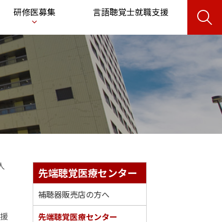
サ
研修医募集
言語聴覚士就職支援
イ
ト
内
検
索
人
サ
先端聴覚医療センター
イ
補聴器販売店の方へ
ド
支援
先端聴覚医療センター