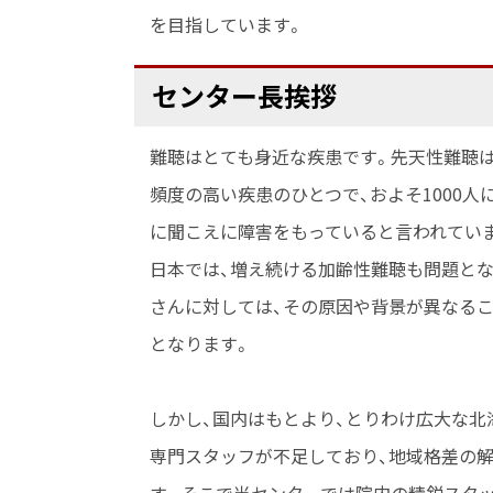
頭
層
ト
を目指しています。
頸
ッ
プ
部
ペ
センター長挨拶
セ
へ
ー
外
ン
戻
ジ
科
難聴はとても身近な疾患です。先天性難聴
タ
る
内
学
頻度の高い疾患のひとつで、およそ1000人
ー
目
長
に聞こえに障害をもっていると言われていま
講
次
挨
日本では、増え続ける加齢性難聴も問題と
座
拶
さんに対しては、その原因や背景が異なるこ
となります。
しかし、国内はもとより、とりわけ広大な北
専門スタッフが不足しており、地域格差の