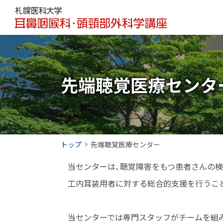
本
本
札
文
文
幌
へ
へ
メ
戻
医
ニ
る
科
ュ
メ
先端聴覚医療センタ
大
ー
ニ
学
へ
ュ
ー
耳
へ
鼻
現
トップ
先端聴覚医療センター
戻
咽
在
る
当センターは、聴覚障害をもつ患者さんの検
喉
位
ペ
工内耳装用者に対する総合的支援を行うこ
置
ー
科
の
ジ
・
階
の
当センターでは専門スタッフがチームを組