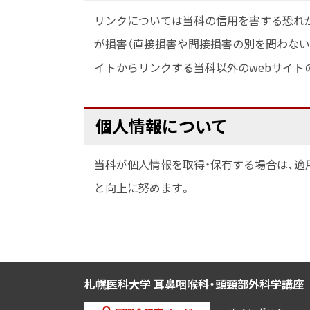
リンクについては当科の信用を害する恐れ
プ
が損害（直接損害や間接損害の別を問わな
に
イトからリンクする当科以外のwebサイト
戻
る
ト
個人情報について
ッ
当科が個人情報を取得・保有する場合は、適
プ
と向上に努めます。
に
戻
る
本
札幌医科大学 耳鼻咽喉科・頭頸部外科学講座
文
へ