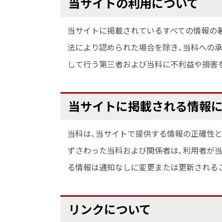
当サイトの利用について
頭
層
ト
頸
ッ
当サイトに掲載されているすべての情報の
プ
部
法により認められた場合を除き、当科への
へ
外
戻
して行う第三者および当科に不利益や損害
科
る
学
ト
当サイトに掲載される情報
講
ッ
座
当科は、当サイトで提供する情報の正確性と
プ
ずさわった当科および関係者は、利用者が
に
る情報は通知なしに変更または更新される
戻
る
ト
リンクについて
ッ