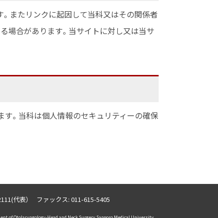
す。またリンクに起因して当科又はその関係者
める場合があります。当サイトに対し又は当サ
ます。当科は個人情報のセキュリティーの確保
-2111(代表）
ファックス:
011-615-5405
ent of Otolaryngology-Head and Neck Surgery Sapporo Medical University