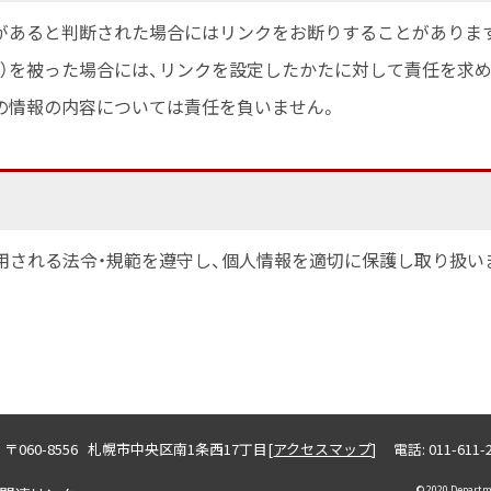
があると判断された場合にはリンクをお断りすることがありま
い）を被った場合には、リンクを設定したかたに対して責任を求
の情報の内容については責任を負いません。
用される法令・規範を遵守し、個人情報を適切に保護し取り扱い
郵
060-8556
札幌市中央区南1条西17丁目[
アクセスマップ
]
電話: 011-611
便
© 2020 Departm