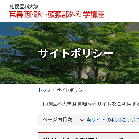
本
本
札
文
文
幌
へ
へ
メ
戻
医
ニ
る
科
ュ
メ
サイトポリシー
大
ー
ニ
学
へ
ュ
ー
耳
へ
鼻
現
トップ
サイトポリシー
戻
咽
在
る
札幌医科大学耳鼻咽喉科サイトをご利用す
喉
位
ペ
置
ー
科
ページ内目次
当サイトの利用につい
の
ジ
・
階
の