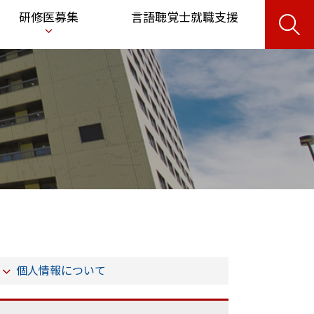
サ
研修医募集
言語聴覚士就職支援
イ
ト
内
検
索
個人情報について