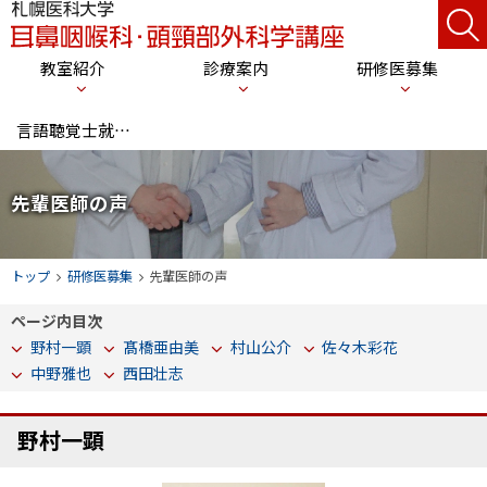
本
サ
札
文
イ
幌
メ
教室紹介
診療案内
研修医募集
へ
医
ト
ニ
科
メ
内
言語聴覚士就職支援
大
ニ
検
ュ
学
ュ
索
ー
耳
ー
先輩医師の声
鼻
へ
咽
現
トップ
研修医募集
先輩医師の声
喉
在
科
ページ内目次
位
・
野村一顕
髙橋亜由美
村山公介
佐々木彩花
置
頭
中野雅也
西田壮志
の
頸
階
部
野村一顕
層
外
科