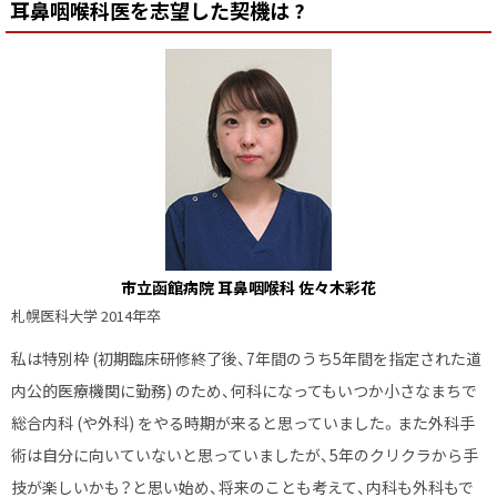
耳鼻咽喉科医を志望した契機は ?
に
戻
る
市立函館病院 耳鼻咽喉科 佐々木彩花
札幌医科大学 2014年卒
私は特別枠 (初期臨床研修終了後、7年間のうち5年間を指定された道
内公的医療機関に勤務) のため、何科になってもいつか小さなまちで
総合内科 (や外科) をやる時期が来ると思っていました。また外科手
術は自分に向いていないと思っていましたが、5年のクリクラから手
技が楽しいかも？と思い始め、将来のことも考えて、内科も外科もで