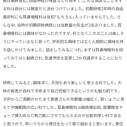
聴性脳幹反応、顔面神経の検査などの見学で、こんな高度なことをす
る科は自分には無理だと決めつけていました。初期研修2年時の自由
選択科にも耳鼻咽喉科は当初「もちろん」入っていませんでした。そ
んな中、当時の初期研修病院には当教室の先生が2名おりました。耳
鼻咽喉科には興味がなかったのですが、何となくこのお二人は楽しそ
うにやっているなと思って、学術的な興味ではなく人間的に興味を持
ち話しかけてみました。話をしてみるにつれ、まずは耳鼻咽喉科を回
ってみてはと勧誘され、急遽予定を変更し2か月選択することになり
ました。
研修してみると、興味深く、手技もあり楽しいと思える科でした。大
体の疾患が自科で手術まで自己完結できるというのも魅力的です。
子供からご高齢のかたまで患者さんの年齢層は幅広く、狭いように見
えて守備範囲の広い科でした。耳鼻咽喉科は扁桃摘出術、鼓膜換気チ
ューブ挿入術など執刀医にさせてもらえるのが比較的早い科である
と思うので、早いうちから責任をもって取り組めると思います。責任