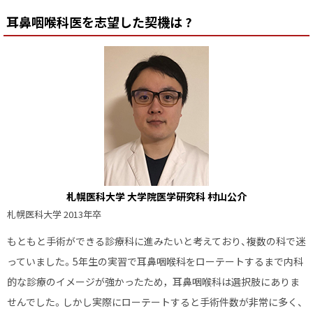
プ
耳鼻咽喉科医を志望した契機は ?
に
戻
る
札幌医科大学 大学院医学研究科 村山公介
札幌医科大学 2013年卒
もともと手術ができる診療科に進みたいと考えており、複数の科で迷
っていました。5年生の実習で耳鼻咽喉科をローテートするまで内科
的な診療のイメージが強かったため，耳鼻咽喉科は選択肢にありま
せんでした。しかし実際にローテートすると手術件数が非常に多く、