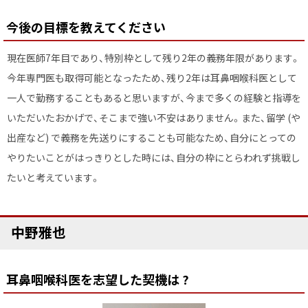
今後の目標を教えてください
現在医師7年目であり、特別枠として残り2年の義務年限があります。
今年専門医も取得可能となったため、残り2年は耳鼻咽喉科医として
一人で勤務することもあると思いますが、今まで多くの経験と指導を
いただいたおかげで、そこまで強い不安はありません。また、留学 (や
出産など) で義務を先送りにすることも可能なため、自分にとっての
やりたいことがはっきりとした時には、自分の枠にとらわれず挑戦し
たいと考えています。
ト
中野雅也
ッ
プ
耳鼻咽喉科医を志望した契機は ?
に
戻