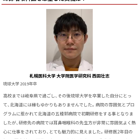
に
戻
る
札幌医科大学 大学院医学研究科 西田壮志
琉球大学 2019年卒
高校までは岐阜県で過ごし、その後琉球大学を卒業した自分にとっ
て、北海道には縁もゆかりもありませんでした。病院の雰囲気とプロ
グラムに惹かれて北海道の五稜郭病院で初期研修をする事となりま
したが、研修先の病院では耳鼻咽喉科の先生方が非常に雰囲気よく熱
心に仕事をされており、とても魅力的に見えました。研修医2年目の