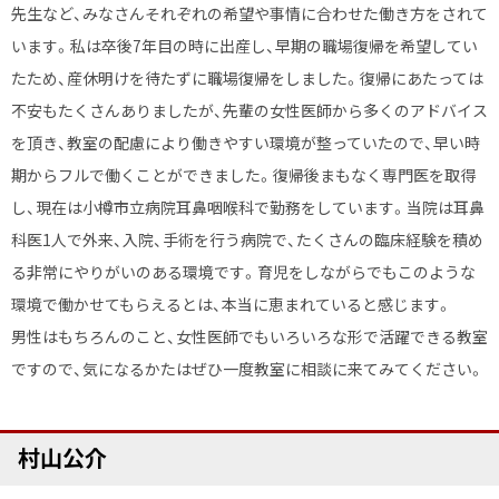
先生など、みなさんそれぞれの希望や事情に合わせた働き方をされて
います。私は卒後7年目の時に出産し、早期の職場復帰を希望してい
たため、産休明けを待たずに職場復帰をしました。復帰にあたっては
不安もたくさんありましたが、先輩の女性医師から多くのアドバイス
を頂き、教室の配慮により働きやすい環境が整っていたので、早い時
期からフルで働くことができました。復帰後まもなく専門医を取得
し、現在は小樽市立病院耳鼻咽喉科で勤務をしています。当院は耳鼻
科医1人で外来、入院、手術を行う病院で、たくさんの臨床経験を積め
る非常にやりがいのある環境です。育児をしながらでもこのような
環境で働かせてもらえるとは、本当に恵まれていると感じます。
男性はもちろんのこと、女性医師でもいろいろな形で活躍できる教室
ですので、気になるかたはぜひ一度教室に相談に来てみてください。
ト
村山公介
ッ