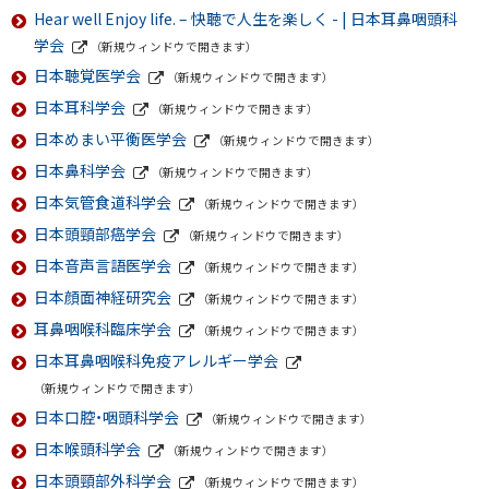
外
Hear well Enjoy life. – 快聴で人生を楽しく - | 日本耳鼻咽頭科
部
学
サ
学会
（新規ウィンドウで開きます）
講
イ
外
日本聴覚医学会
ト
（新規ウィンドウで開きます）
部
座
外
サ
日本耳科学会
（新規ウィンドウで開きます）
部
イ
外
サ
ト
日本めまい平衡医学会
（新規ウィンドウで開きます）
部
イ
外
サ
ト
日本鼻科学会
（新規ウィンドウで開きます）
部
イ
外
サ
ト
日本気管食道科学会
（新規ウィンドウで開きます）
部
イ
外
サ
ト
日本頭頸部癌学会
（新規ウィンドウで開きます）
部
イ
外
サ
ト
日本音声言語医学会
（新規ウィンドウで開きます）
部
イ
外
サ
ト
日本顔面神経研究会
（新規ウィンドウで開きます）
部
イ
外
サ
ト
耳鼻咽喉科臨床学会
（新規ウィンドウで開きます）
部
イ
外
サ
ト
日本耳鼻咽喉科免疫アレルギー学会
部
イ
外
サ
ト
（新規ウィンドウで開きます）
部
イ
サ
日本口腔・咽頭科学会
ト
（新規ウィンドウで開きます）
イ
外
日本喉頭科学会
ト
（新規ウィンドウで開きます）
部
外
サ
日本頭頸部外科学会
（新規ウィンドウで開きます）
部
イ