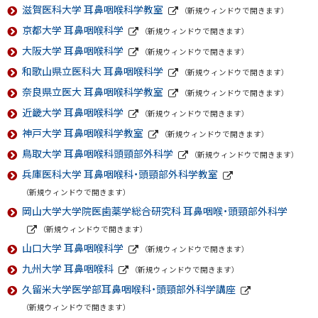
サ
滋賀医科大学 耳鼻咽喉科学教室
ト
（新規ウィンドウで開きます）
イ
外
京都大学 耳鼻咽喉科学
ト
（新規ウィンドウで開きます）
部
外
サ
大阪大学 耳鼻咽喉科学
（新規ウィンドウで開きます）
部
イ
外
サ
ト
和歌山県立医科大 耳鼻咽喉科学
（新規ウィンドウで開きます）
部
イ
外
サ
ト
奈良県立医大 耳鼻咽喉科学教室
（新規ウィンドウで開きます）
部
イ
外
サ
ト
近畿大学 耳鼻咽喉科学
（新規ウィンドウで開きます）
部
イ
外
サ
ト
神戸大学 耳鼻咽喉科学教室
（新規ウィンドウで開きます）
部
イ
外
サ
ト
鳥取大学 耳鼻咽喉科頭頸部外科学
（新規ウィンドウで開きます）
部
イ
外
サ
ト
兵庫医科大学 耳鼻咽喉科・頭頸部外科学教室
部
イ
外
サ
ト
（新規ウィンドウで開きます）
部
イ
サ
岡山大学大学院医歯薬学総合研究科 耳鼻咽喉・頭頸部外科学
ト
イ
（新規ウィンドウで開きます）
ト
外
山口大学 耳鼻咽喉科学
（新規ウィンドウで開きます）
部
外
サ
九州大学 耳鼻咽喉科
（新規ウィンドウで開きます）
部
イ
外
サ
ト
久留米大学医学部耳鼻咽喉科・頭頸部外科学講座
部
イ
外
サ
ト
（新規ウィンドウで開きます）
部
イ