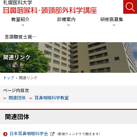
本
サ
札
文
イ
幌
メ
教室紹介
診療案内
研修医募集
へ
医
ト
ニ
科
メ
内
言語聴覚士就職支援
大
ニ
検
ュ
学
ュ
索
ー
耳
ー
関連リンク
鼻
へ
咽
現
トップ
関連リンク
喉
在
科
ページ内目次
位
・
関連団体
耳鼻咽喉科学教室
置
頭
の
頸
関連団体
階
部
層
外
日本耳鼻咽喉科学会
（新規ウィンドウで開きます）
科