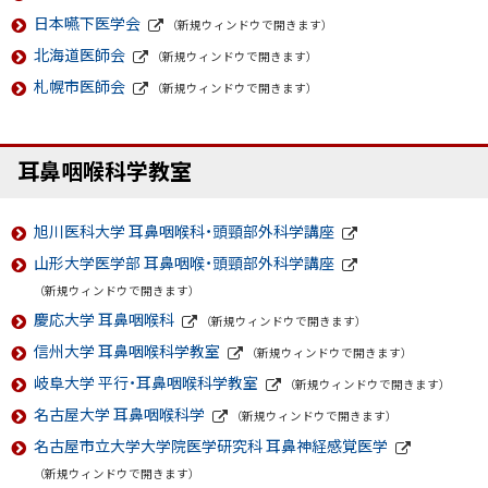
外
サ
ト
日本嚥下医学会
（新規ウィンドウで開きます）
部
イ
外
サ
ト
北海道医師会
（新規ウィンドウで開きます）
部
イ
外
サ
ト
札幌市医師会
（新規ウィンドウで開きます）
部
イ
外
サ
ト
部
イ
サ
ト
イ
ト
耳鼻咽喉科学教室
ト
ッ
プ
旭川医科大学 耳鼻咽喉科・頭頸部外科学講座
外
に
山形大学医学部 耳鼻咽喉・頭頸部外科学講座
部
外
サ
戻
（新規ウィンドウで開きます）
部
イ
サ
る
慶応大学 耳鼻咽喉科
ト
（新規ウィンドウで開きます）
イ
外
信州大学 耳鼻咽喉科学教室
ト
（新規ウィンドウで開きます）
部
外
サ
岐阜大学 平行・耳鼻咽喉科学教室
（新規ウィンドウで開きます）
部
イ
外
サ
ト
名古屋大学 耳鼻咽喉科学
（新規ウィンドウで開きます）
部
イ
外
サ
ト
名古屋市立大学大学院医学研究科 耳鼻神経感覚医学
部
イ
外
サ
ト
（新規ウィンドウで開きます）
部
イ