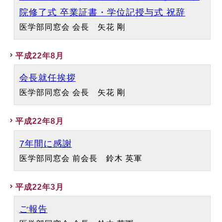
院修了式 卒業証書・学位記授与式 祝辞
医学部同窓会 会長 矢花 剛
平成22年8月
会長就任挨拶
医学部同窓会 会長 矢花 剛
平成22年8月
7年間に感謝
医学部同窓会 前会長 鈴木 英軍
平成22年3月
ご報告