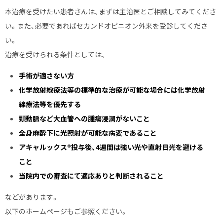
す
本治療を受けたい患者さんは、まずは主治医とご相談してみてくださ
る
い。また、必要であればセカンドオピニオン外来を受診してくださ
患
い。
者
治療を受けられる条件としては、
さ
ん
手術が適さない方
へ
化学放射線療法等の標準的な治療が可能な場合には化学放射
線療法等を優先する
頸動脈など大血管への腫瘍浸潤がないこと
全身麻酔下に光照射が可能な病変であること
アキャルックス®投与後、4週間は強い光や直射日光を避ける
こと
当院内での審査にて適応ありと判断されること
などがあります。
以下のホームページもご参照ください。