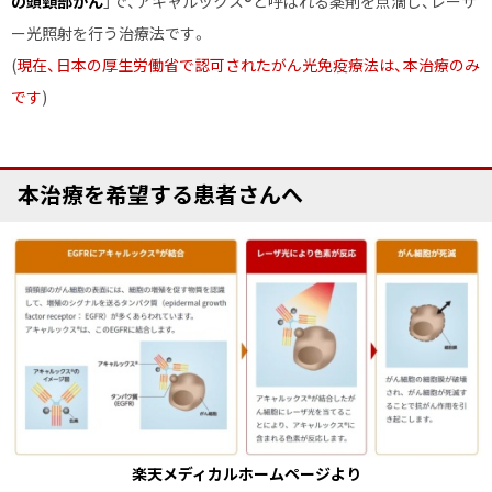
の頭頸部がん
」で、アキャルックス®と呼ばれる薬剤を点滴し、レーザ
学
ー光照射を行う治療法です。
講
(
現在、日本の厚生労働省で認可されたがん光免疫療法は、本治療のみ
座
です
)
ペ
本治療を希望する患者さんへ
ー
ジ
内
目
次
本
治
療
を
希
楽天メディカルホームページより
望