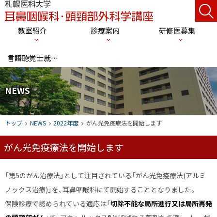
本
サ
札
文
イ
幌
メ
教室紹介
診療案内
研修医募集
へ
医
ト
ニ
科
メ
内
言語聴覚士就職支援
大
ニ
検
ュ
学
ュ
索
ー
耳
ー
NEWS
鼻
へ
咽
現
トップ
NEWS
2022年度
がん光免疫療法を開始します
喉
在
科
がん光免疫療法を開始します
位
・
置
頭
の
「第5のがん治療法」として注目されている「がん光免疫療法(アルミ
頸
階
部
ノックス治療)」を、耳鼻咽喉科にて開始することとなりました。
層
外
保険診療で認められている適応は「
切除不能な局所進行又は局所再発
科