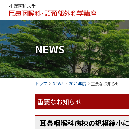
本
本
札
文
文
幌
へ
へ
メ
戻
医
ニ
る
科
ュ
メ
NEWS
大
ー
ニ
学
へ
ュ
ー
耳
へ
鼻
現
トップ
NEWS
2021年度
重要なお知らせ
戻
咽
在
る
喉
位
ペ
重要なお知らせ
置
ー
科
の
ジ
・
ペ
耳鼻咽喉科病棟の規模縮小
階
の
耳
ー