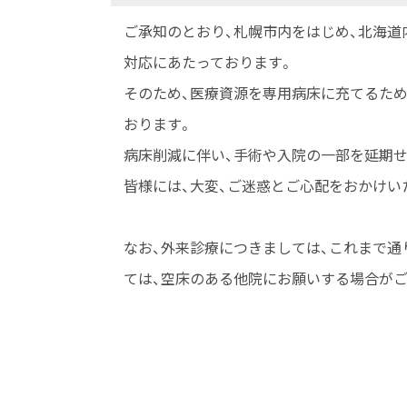
頭
層
ト
鼻
ジ
ご承知のとおり、札幌市内をはじめ、北海道
頸
ッ
咽
内
対応にあたっております。
プ
部
喉
目
へ
そのため、医療資源を専用病床に充てるため
科
外
次
戻
病
おります。
科
る
棟
病床削減に伴い、手術や入院の一部を延期
学
の
皆様には、大変、ご迷惑とご心配をおかけい
講
規
模
座
縮
なお、外来診療につきましては、これまで通
小
ては、空床のある他院にお願いする場合がご
に
関
し
ま
し