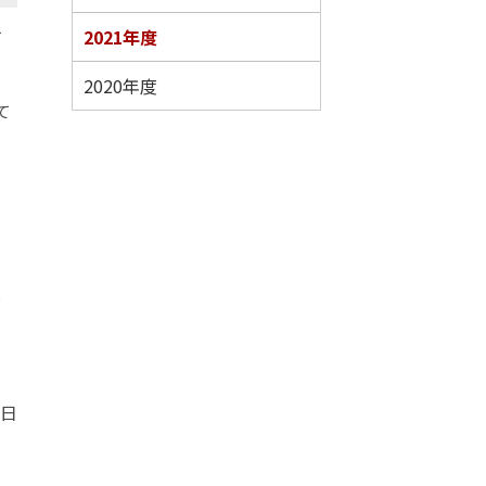
・
て
2021年度
メ
2020年度
て
ニ
ュ
ー
し
7日