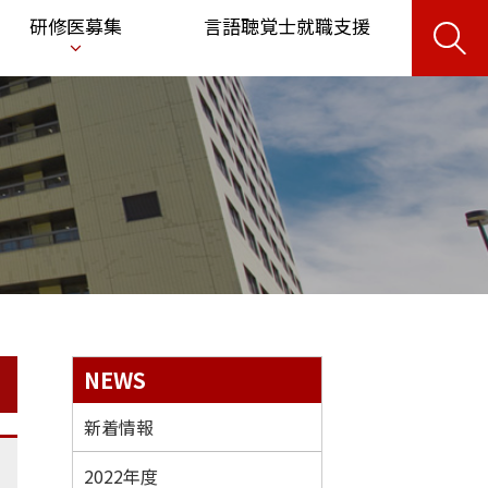
サ
研修医募集
言語聴覚士就職支援
イ
ト
内
検
索
サ
NEWS
イ
新着情報
ド
2022年度