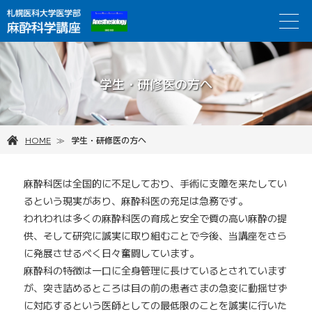
メ
札幌医科大学医学部 麻酔科学講座 │ 
ニ
ュ
ー
学生・研修医の方へ
HOME
学生・研修医の方へ
麻酔科医は全国的に不足しており、手術に支障を来たしてい
るという現実があり、麻酔科医の充足は急務です。
われわれは多くの麻酔科医の育成と安全で質の高い麻酔の提
供、そして研究に誠実に取り組むことで今後、当講座をさら
に発展させるべく日々奮闘しています。
麻酔科の特徴は一口に全身管理に長けているとされています
が、突き詰めるところは目の前の患者さまの急変に動揺せず
に対応するという医師としての最低限のことを誠実に行いた