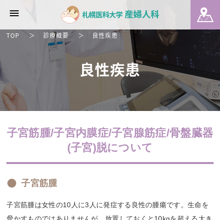
TOP
診療概要
良性疾患
良性疾患
子宮筋腫/子宮内膜症/子宮腺筋症/骨盤臓器
(子宮)脱について
子宮筋腫
子宮筋腫は女性の10人に3人に発症する良性の腫瘍です。生命を
脅かすものではありませんが、放置しておくと10kgを超える大き