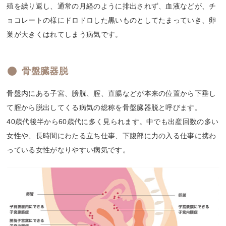
殖を繰り返し、通常の月経のように排出されず、血液などが、チ
ョコレートの様にドロドロした黒いものとしてたまっていき、卵
巣が大きくはれてしまう病気です。
骨盤臓器脱
骨盤内にある子宮、膀胱、腟、直腸などが本来の位置から下垂し
て腟から脱出してくる病気の総称を骨盤臓器脱と呼びます。
40歳代後半から60歳代に多く見られます。中でも出産回数の多い
女性や、長時間にわたる立ち仕事、下腹部に力の入る仕事に携わ
っている女性がなりやすい病気です。