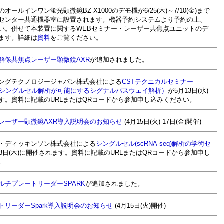
オールインワン蛍光顕微鏡BZ-X1000のデモ機が6/25(木)～7/10(金)まで
センター共通機器室に設置されます。機器予約システムより予約の上、
い。併せて本装置に関するWEBセミナー・レーザー共焦点ユニットのデ
ます。詳細は
資料
をご覧ください。
解像共焦点レーザー顕微鏡AXR
が追加されました。
ングテクノロジージャパン株式会社による
CSTテクニカルセミナー
Seq™シングルセル解析が可能にするシグナルパスウェイ解析）
が5月13日(水)
す。資料に記載のURLまたはQRコードから参加申し込みください。
レーザー顕微鏡AXR導入説明会のお知らせ
(4月15日(火)-17日(金)開催)
・ディッキンソン株式会社による
シングルセル(scRNA-seq)解析の学術セ
28日(木)に開催されます。資料に記載のURLまたはQRコードから参加申し
。
ルチプレートリーダーSPARK
が追加されました。
トリーダーSpark導入説明会のお知らせ
(4月15日(火)開催)