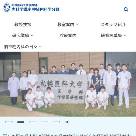
本
札
サ
文
イ
幌
へ
メ
ト
教授挨拶
教室案内
スタッフ紹介
医
メ
ニ
内
研究業績
診療案内
研修医募集
ニ
科
検
ュ
ュ
脳神経内科の日々
大
索
ー
ー
札
イ
学
へ
幌
メ
医
ー
医
学
ジ
科
部
写
大
神
真
学
経
集
医
内
学
科
現在の脳神経内科は問診と神経症候学に基づく神経学的診断法が中