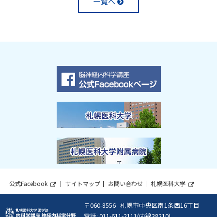
一覧へ
ト
関
ト
ッ
連
ッ
プ
情
プ
に
報
に
戻
戻
る
る
本
関
公式Facebook
サイトマップ
お問い合わせ
札幌医科大学
外
外
文
連
部
部
情
サ
サ
郵
060-8556
札幌市中央区南1条西16丁目
へ
イ
イ
札
便
報
電話: 011-611-2111(内線38210)