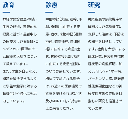
ー
教育
診療
研究
ア
ジ
ッ
神経学的診察法・検査・
中枢神経（大脳、脳幹、小
神経疾患の病態機序の
プ
手技の修得，客観的な
脳、脊髄）に由来する疾
解明および病態機序に
根拠に基づく患者中心
患・症状、末梢神経（運動
立脚した治療法・予防法
の医療および看護師・コ
神経、感覚神経、自律神
の開発を目標としてい
メディカル・医師のチー
経）に由来する疾患・症
ます。症例を大切にする
ム医療の大切さについ
状、神経筋接合部、筋肉
臨床研究、免疫介在性神
て教えています。
に由来する疾患・症状に
経疾患の病態解明に加
また、学生が自ら考え、
ついて診療しています。
え、アルツハイマー病、
問題を解決できるよう
初めて受診される場合
パーキンソン病、筋萎縮
に学生の勉学に対する
は、お近くの医療機関で
性側索硬化症などの神
動機付けや強化にも尽
診察を受けられ、紹介状
経変性疾患の克服を目
力しています。
及びMRI、CTをご持参の
指した研究も推進させ
上ご来院ください。
ています。
ト