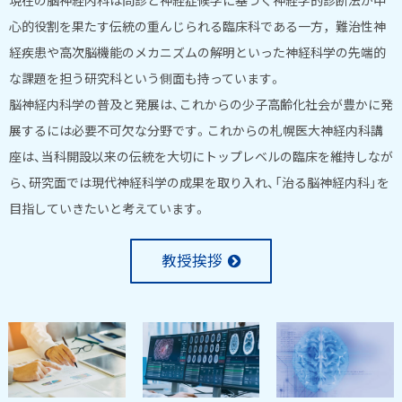
部
学
心的役割を果たす伝統の重んじられる臨床科である一方，難治性神
神
経疾患や高次脳機能のメカニズムの解明といった神経科学の先端的
講
な課題を担う研究科という側面も持っています。
経
座
脳神経内科学の普及と発展は、これからの少子高齢化社会が豊かに発
内
展するには必要不可欠な分野です。これからの札幌医大神経内科講
科
座は、当科開設以来の伝統を大切にトップレベルの臨床を維持しなが
学
ら、研究面では現代神経科学の成果を取り入れ、「治る脳神経内科」を
目指していきたいと考えています。
講
座
教授挨拶
ホ
ー
ピ
ム
ッ
ペ
ク