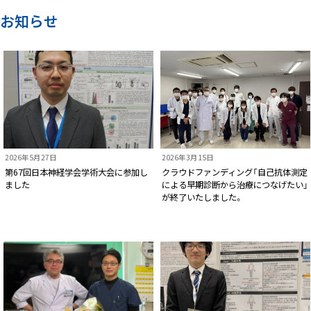
ッ
お知らせ
プ
に
戻
る
2026年5月27日
2026年3月15日
第67回日本神経学会学術大会に参加し
クラウドファンディング「⾃⼰抗体測定
ました
による早期診断から治療につなげたい」
が終了いたしました。