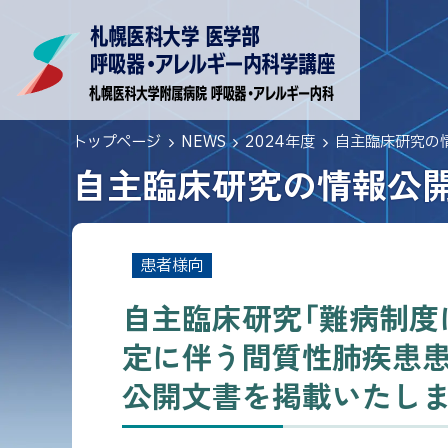
本
札
本
文
文
幌
へ
へ
医
メ
戻
科
ニ
る
トップページ
NEWS
2024年度
自主臨床研究の
ュ
大
メ
自主臨床研究の情報公
ー
ニ
学
へ
ュ
自
医
ー
主
学
へ
患者様向
臨
部
戻
床
自主臨床研究「難病制度
る
内
研
定に伴う間質性肺疾患患
ペ
究
科
ー
公開文書を掲載いたしま
「難
学
ジ
病
講
の
制