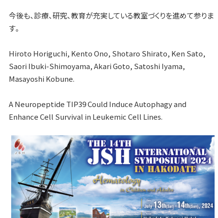
今後も、診療、研究、教育が充実している教室づくりを進めて参りま
す。
Hiroto Horiguchi, Kento Ono, Shotaro Shirato, Ken Sato,
Saori Ibuki-Shimoyama, Akari Goto, Satoshi Iyama,
Masayoshi Kobune.
A Neuropeptide TIP39 Could Induce Autophagy and
Enhance Cell Survival in Leukemic Cell Lines.