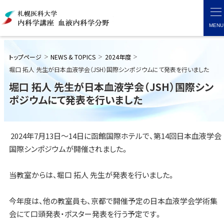
本
文
MENU
札
へ
幌
メ
医
トップページ
NEWS & TOPICS
2024年度
科
ニ
堀口 拓人 先生が日本血液学会（JSH）国際シンポジウムにて発表を行いました
大
ュ
学
堀口 拓人 先生が日本血液学会（JSH）国際シン
内
ー
ポジウムにて発表を行いました
科
へ
学
講
座
2024年7月13日〜14日に函館国際ホテルで、第14回日本血液学会
血
液
国際シンポジウムが開催されました。
内
科
当教室からは、堀口 拓人 先生が発表を行いました。
学
分
野
今年度は、他の教室員も、京都で開催予定の日本血液学会学術集
会にて口頭発表・ポスター発表を行う予定です。