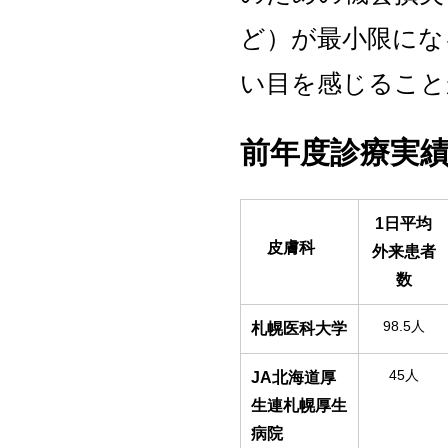
ど）が最小限にな
い目を感じること
前年度診療実
1
日平均
皮膚科
外来患者
数
98.5人
札幌医科大学
45人
JA
北海道厚
生連札幌厚生
病院