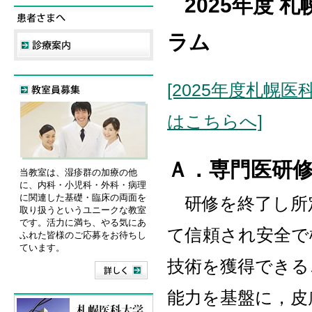
2025
年度 
ラム
[2025年度札幌
はこちらへ]
Ａ．専門医研
当教室は、湿疹群の加療の他
に、内科・小児科・外科・病理
に関連した基礎・臨床の両面を
研修を終了し所
取り扱うというユニークな教室
です。活力に満ち、やる気にあ
て信頼され安全で
ふれた皆様のご応募をお待ちし
ています。
技術を獲得できる
能力を基盤に，皮