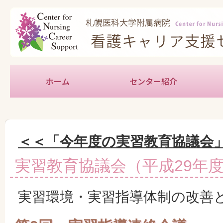
ホーム
センター紹介
新人
中堅
育児
教育
キャ
地域
学生
実習
特定
＜＜「今年度の実習教育協議会
実習教育協議会（平成29年
実習環境・実習指導体制の改善