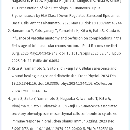
Nagaoka K,
Kita A
, Miyajima M, Ijima S, Taniguchi K, Niida A, Chikenji
TS. Orchestration of Skin Pathology in Cutaneous Lupus
Erythematosus by HLA Class I Down-Regulated Senescent Epidermal
Basal Cells. Arthritis Rheumatol. 2025 May 19. doi: 10.1002/art.43244.
Hamamoto Y, Yotsuyanagi T, Yamashita K,
Kita A
, Kato S, Kitada A.
Influence of vascular anatomy and perfusion on complications in the
first stage of total auricular reconstruction. J Plast Reconstr Aesthet
Surg. 2025 May;104:342-348. doi: 10.1016/j.bjps.2025.02.040. Epub
2025 Feb 22. PMID: 40164054
Kita A
, Yamamoto S, Saito Y, Chikenji TS. Cellular senescence and
wound healing in aged and diabetic skin. Front Physiol. 2024 Feb
19;15:1344116. doi: 10.3389/fphys.2024.1344116. eCollection
2024. PMID: 38440347
Ijima S, Saito Y, Yamamoto S, Nagaoka K, Iwamoto T,
Kita A
,
Miyajima M, Sato T, Miyazaki A, Chikenji TS. Senescence-associated
secretory phenotypes in mesenchymal cells contribute to cytotoxic
immune response in oral lichen planus. Immun Ageing. 2023 Dec
5;20(1):72. doi: 10.1186/s12979-023-00400-5. PMID: 38053160