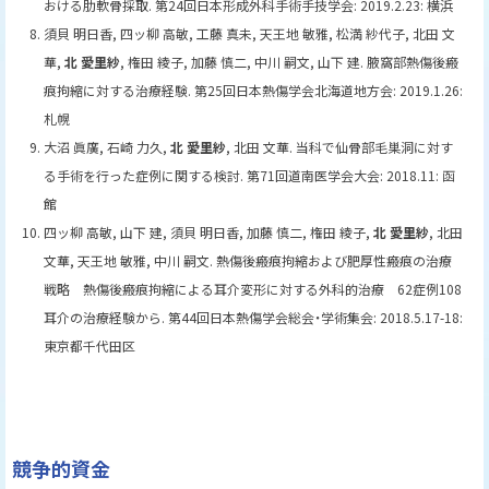
おける肋軟骨採取. 第24回日本形成外科手術手技学会: 2019.2.23: 横浜
須貝 明日香, 四ッ柳 高敏, 工藤 真未, 天王地 敏雅, 松満 紗代子, 北田 文
華,
北 愛里紗
, 権田 綾子, 加藤 慎二, 中川 嗣文, 山下 建. 腋窩部熱傷後瘢
痕拘縮に対する治療経験. 第25回日本熱傷学会北海道地方会: 2019.1.26:
札幌
大沼 眞廣, 石崎 力久,
北 愛里紗
, 北田 文華. 当科で仙骨部毛巣洞に対す
る手術を行った症例に関する検討. 第71回道南医学会大会: 2018.11: 函
館
四ッ柳 高敏, 山下 建, 須貝 明日香, 加藤 慎二, 権田 綾子,
北 愛里紗
, 北田
文華, 天王地 敏雅, 中川 嗣文. 熱傷後瘢痕拘縮および肥厚性瘢痕の治療
戦略 熱傷後瘢痕拘縮による耳介変形に対する外科的治療 62症例108
耳介の治療経験から. 第44回日本熱傷学会総会・学術集会: 2018.5.17-18:
東京都千代田区
ト
競争的資金
ッ