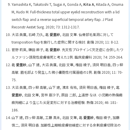
Yamashita K, Takatoshi T, Sugai A, Gonda A,
Kita A
, Kitada A, Onuma
M, Kudo M. Full-thickness total upper eyelid reconstruction with a lid
switch flap and a reverse superficial temporal artery flap. J Plast
Reconstr Aestet Surg. 2020; 73: 1312-1317.
大沼 眞廣, 石崎 力久,
北 愛里紗
, 北田 文華. 仙骨部毛巣洞に対して
transposition flapを施行した症例に関する検討. 創傷 2020; 11: 8-12.
菅野 莉英, 鎌田 麻子,
北 愛里紗
. 先天性プロテインC欠乏症に合併したワ
ルファリン誘発性皮膚壊死と考えた1例. 臨床皮膚科 2020; 74: 259-264.
北 愛里紗
, 山下 建, 大沼 眞廣, 北田 文華, 権田 綾子, 須貝 明日香, 四ッ柳
高敏. 眉毛部より発生した微小嚢胞性付属器癌の1例. 創傷 2020; 11: 70-
75.
大沼 眞廣, 四ッ柳 高敏, 山下 建, 濱本 有祐, 須貝 明日香, 権田 綾子,
北
愛里紗
, 北田 文華, 宮林 亜沙子, 原田 二郎, 上遠野 なほ. 小児期の熱傷瘢
痕拘縮により生じた尖足変形に対する治療経験. 熱傷 2020; 46: 181-
186.
山下 建, 四ッ柳 高敏, 工藤 真未, 北田 文華,
北 愛里紗
, 権田 綾子, 加藤
慎二, 須貝 明日香. 加齢性上眼瞼皮膚弛緩症に対する余剰皮膚切除法の