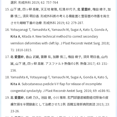
選択. 形成外科 2019; 62: 757-764
山下 建, 四ッ柳 高敏, 天王地 敏雅, 松満 紗代子,
北 愛里紗
, 権田 綾子, 加
藤 慎二, 須貝 明日香. 形成外科医の考える機能面と整容面の改善を両立
させた眼瞼下垂の治療. 形成外科 2019; 62: 279-287.
Yotsuyanagi T, Yamashita K, Yamauchi M, Sugai A, Kato S, Gonda A,
Kita A
, Kitada A. New technical method to correct secondary
vermilion deformities with cleft lip. J Plast Reconstr Aestet Surg. 2018;
71: 1810-1815.
北 愛里紗
, 香山 武蔵, 齋藤 有, 加藤 慎二, 権田 綾子, 須貝 明日香, 山内
誠, 山下 建, 四ッ柳 高敏. アスファルト熱傷の1例. 熱傷 2017; 43: 151-
156.
Yamashita K, Yotsuyanagi T, Yamauchi M, Sugai A, Gonda A, Kato S,
Kita A
. Subcutaneous pedicle V-Y flap for release of incomplete
congenital syndactyly. J Plast Reconstr Aestet Surg. 2016; 69: e186-91.
北 愛里紗
, 石崎 力久, 池田 健, 小川 雅彰. 肛門部基底細胞癌切除後の皮
膚欠損を半閉鎖創として治癒させた1例. 函館五稜郭病院医誌 2015; 23:
23-26.