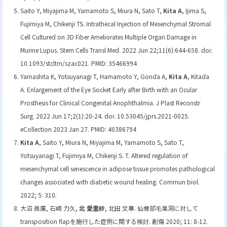
Saito Y, Miyajima M, Yamamoto S, Miura N, Sato T,
Kita A
, Ijima S,
Fujimiya M, Chikenji TS. Intrathecal Injection of Mesenchymal Stromal
Cell Cultured on 3D Fiber Ameliorates Multiple Organ Damage in
Murine Lupus. Stem Cells Transl Med. 2022 Jun 22;11(6):644-658. doi:
10.1093/stcltm/szac021. PMID: 35466994
Yamashita K, Yotsuyanagi T, Hamamoto Y, Gonda A,
Kita A
, Kitada
A. Enlargement of the Eye Socket Early after Birth with an Ocular
Prosthesis for Clinical Congenital Anophthalmia. J Plast Reconstr
Surg. 2022 Jun 17;2(1):20-24. doi: 10.53045/jprs.2021-0025.
eCollection 2023 Jan 27. PMID: 40386794
Kita A
, Saito Y, Miura N, Miyajima M, Yamamoto S, Sato T,
Yotsuyanagi T, Fujimiya M, Chikenji S. T. Altered regulation of
mesenchymal cell senescence in adipose tissue promotes pathological
changes associated with diabetic wound healing. Commun biol.
2022; 5: 310.
大沼 眞廣, 石崎 力久,
北 愛里紗
, 北田 文華. 仙骨部毛巣洞に対して
transposition flapを施行した症例に関する検討. 創傷 2020; 11: 8-12.