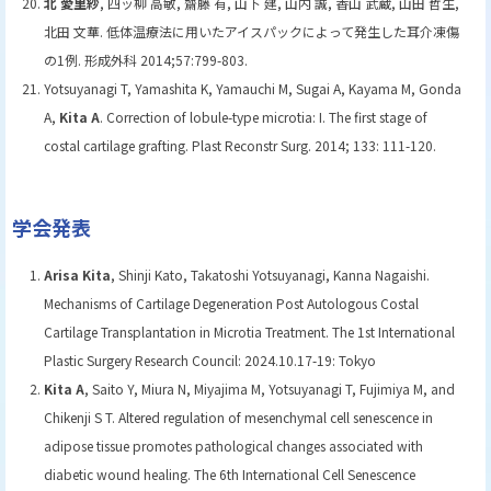
北 愛里紗
, 四ッ柳 高敏, 齋藤 有, 山下 建, 山内 誠, 香山 武蔵, 山田 哲生,
北田 文華. 低体温療法に用いたアイスパックによって発生した耳介凍傷
の1例. 形成外科 2014;57:799-803.
Yotsuyanagi T, Yamashita K, Yamauchi M, Sugai A, Kayama M, Gonda
A,
Kita A
. Correction of lobule-type microtia: I. The first stage of
costal cartilage grafting. Plast Reconstr Surg. 2014; 133: 111-120.
ト
学会発表
ッ
プ
Arisa Kita
, Shinji Kato, Takatoshi Yotsuyanagi, Kanna Nagaishi.
に
Mechanisms of Cartilage Degeneration Post Autologous Costal
戻
Cartilage Transplantation in Microtia Treatment. The 1st International
る
Plastic Surgery Research Council: 2024.10.17-19: Tokyo
Kita A
, Saito Y, Miura N, Miyajima M, Yotsuyanagi T, Fujimiya M, and
Chikenji S T. Altered regulation of mesenchymal cell senescence in
adipose tissue promotes pathological changes associated with
diabetic wound healing. The 6th International Cell Senescence