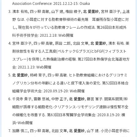
Association Conference: 2021.12.12-15: Osaka
濱本 有祐, 四ッ柳 高敏, 山下 建, 権田 綾子,
北 愛里紗
, 宮林 亜沙子, 上遠
野 なほ. 小耳症に対する肋軟骨移植術の最先端 耳垂残存型小耳症に対
し, 現在我々が行っている肋軟骨フレームの作成法. 第26回日本形成外
科手術手技学会: 2021.2.18: Web開催
宮林 亜沙子, 四ッ柳 高敏, 原田 二郎, 北田 文華,
北 愛里紗
, 濱本 有祐. 薬
剤徐放性を有する人工真皮(ペルナックGプラス)とbFGF(フィブラスト
スプレー)を併用した熱傷創治療の経験. 第27回日本熱傷学会北海道地方
会: 2021.1.23: Web開催
北 愛里紗
, 柿崎 育子, 四ッ柳 高敏. ヒト肋軟骨組織におけるグリコサミ
ノグリカン分布の年齢による違いと皮下埋入後の変化. 第52回日本結合
組織学会学術大会: 2020.09.19-20: Web開催
千見寺 貴子, 齋藤 悠城, 中野 正子,
北 愛里紗
, 藤宮 峯子. 間葉系間質/幹
細胞が誘導する細胞老化-クリアランス-リモデリング連鎖は慢性腎不全
の線維化を改善する. 第63回日本腎臓学会学術集会: 2020.8.19-20: 横
浜・Web開催
加藤 慎二, 四ッ柳 高敏, 北田 文華,
北 愛里紗
, 山下 建. 小児小耳症手術に