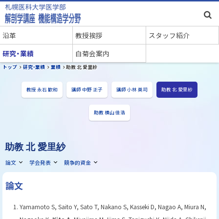
本
文
札幌医科大学医学部 解剖学講座 機
メ
へ
沿革
教授挨拶
スタッフ紹介
能構造学分野
メ
ニ
研究・業績
白菊会案内
ニ
現
トップ
研究・業績
業績
助教 北 愛里紗
ュ
ュ
在
位
ー
教授 永石 歓和
講師 中野 正子
講師 小林 英司
助教 北 愛里紗
ー
置
へ
の
助教 横山 佳浩
階
層
助教 北 愛里紗
論文
学会発表
競争的資金
ペ
ー
論文
ジ
内
Yamamoto S, Saito Y, Sato T, Nakano S, Kasseki D, Nagao A, Miura N,
目
次