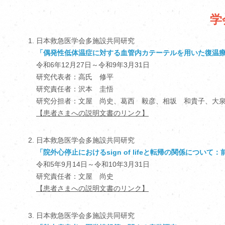
学
日本救急医学会多施設共同研究
「偶発性低体温症に対する血管内カテーテルを用いた復温療法の有
令和6年12月27日～令和9年3月31日
研究代表者：高氏 修平
研究責任者：沢本 圭悟
研究分担者：文屋 尚史、葛西 毅彦、相坂 和貴子、大
【患者さまへの説明文書のリンク】
日本救急医学会多施設共同研究
「院外心停止におけるsign of lifeと転帰の関係につい
令和5年9月14日～令和10年3月31日
研究責任者：文屋 尚史
【患者さまへの説明文書のリンク】
日本救急医学会多施設共同研究