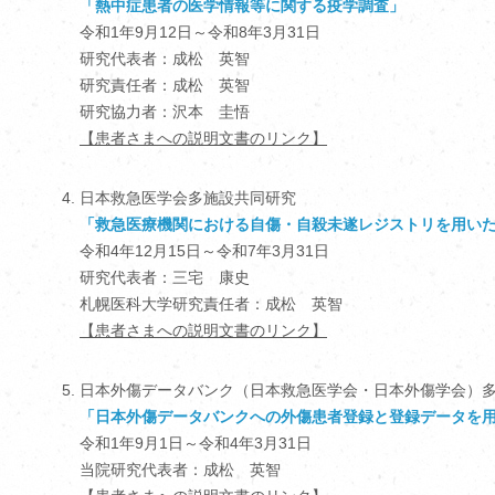
「熱中症患者の医学情報等に関する疫学調査」
令和1年9月12日～令和8年3月31日
研究代表者：成松 英智
研究責任者：成松 英智
研究協力者：沢本 圭悟
【患者さまへの説明文書のリンク】
日本救急医学会多施設共同研究
「救急医療機関における自傷・自殺未遂レジストリを用い
令和4年12月15日～令和7年3月31日
研究代表者：三宅 康史
札幌医科大学研究責任者：成松 英智
【患者さまへの説明文書のリンク】
日本外傷データバンク（日本救急医学会・日本外傷学会）
「日本外傷データバンクへの外傷患者登録と登録データを
令和1年9月1日～令和4年3月31日
当院研究代表者：成松 英智