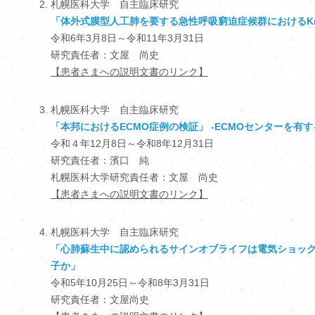
札幌医科大学 自主臨床研究
「体外式膜型人工肺を要する急性呼吸窮迫症候群におけるKrebs 
令和6年3月8日～令和11年3月31日
研究責任者：文屋 尚史
【患者さまへの説明文書のリンク】
札幌医科大学 自主臨床研究
「本邦におけるECMO症例の検証」 -ECMOセンターを有
令和４年12月8日～令和8年12月31日
研究責任者：濱口 純
札幌医科大学研究責任者：文屋 尚史
【患者さまへの説明文書のリンク】
札幌医科大学 自主臨床研究
「心肺蘇生中に認められるサインオブライフは電気ショック
子か」
令和5年10月25日～令和8年3月31日
研究責任者：文屋尚史