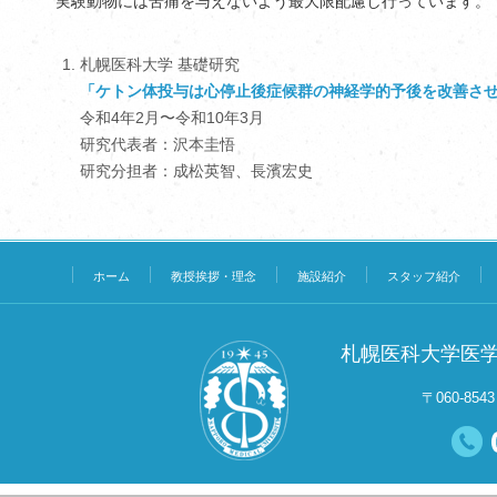
実験動物には苦痛を与えないよう最大限配慮し行っています。
札幌医科大学 基礎研究
「ケトン体投与は心停止後症候群の神経学的予後を改善さ
令和4年2月〜令和10年3月
研究代表者：沢本圭悟
研究分担者：成松英智、長濱宏史
ホーム
教授挨拶・理念
施設紹介
スタッフ紹介
札幌医科大学医学
〒060-8