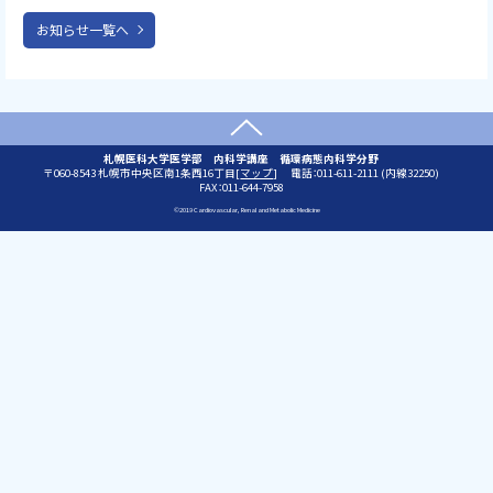
お知らせ一覧へ
上に戻る
問
札幌医科大学医学部 内科学講座 循環病態内科学分野
郵
060-8543
札幌市中央区南1条西16丁目[
マップ
]
電話：011-611-2111 (内線32250)
い
便
FAX：011-644-7958
合
番
わ
©2019 Cardiovascular, Renal and Metabolic Medicine
号
せ
:
先
本
文
へ
戻
る
メ
ニ
ュ
ー