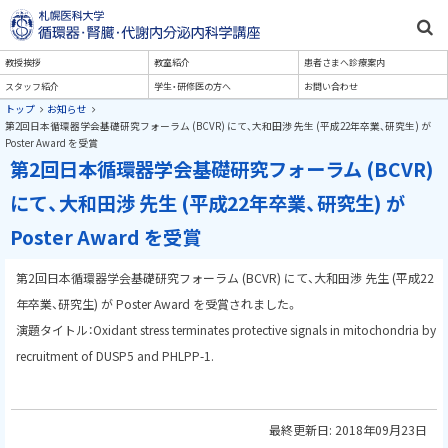
本
文
札幌医科大学医学部 内科学講
メ
教授挨拶
教室紹介
患者さまへ診療案内
へ
座 循環病態内科学分野
スタッフ紹介
学生・研修医の方へ
お問い合わせ
メ
ニ
現
トップ
お知らせ
ニ
第2回日本循環器学会基礎研究フォーラム (BCVR) にて、大和田渉 先生 (平成22年卒業、研究生) が
在
Poster Award を受賞
ュ
位
ュ
第2回日本循環器学会基礎研究フォーラム (BCVR)
置
ー
の
ー
にて、大和田渉 先生 (平成22年卒業、研究生) が
へ
階
層
Poster Award を受賞
第2回日本循環器学会基礎研究フォーラム (BCVR) にて、大和田渉 先生 (平成22
年卒業、研究生) が Poster Award を受賞されました。
演題タイトル：Oxidant stress terminates protective signals in mitochondria by
recruitment of DUSP5 and PHLPP-1.
最終更新日:
2018年09月23日