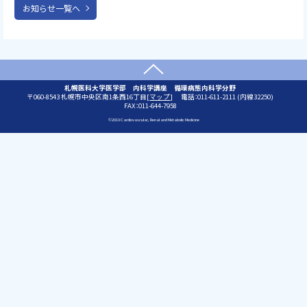
お知らせ一覧へ
上に戻る
問
札幌医科大学医学部 内科学講座 循環病態内科学分野
郵
060-8543
札幌市中央区南1条西16丁目[
マップ
]
電話：011-611-2111 (内線32250)
い
便
FAX：011-644-7958
合
番
わ
©2019 Cardiovascular, Renal and Metabolic Medicine
号
せ
:
先
本
文
へ
戻
る
メ
ニ
ュ
ー