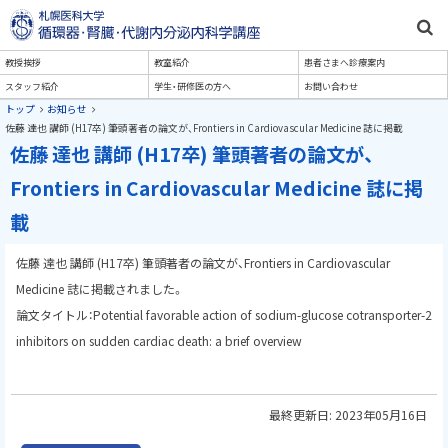
本
文
札幌医科大学医学部 内科学講
メ
教授挨拶
教室紹介
患者さまへ診療案内
へ
座 循環病態内科学分野
スタッフ紹介
学生・研修医の方へ
お問い合わせ
メ
ニ
現
トップ
お知らせ
ニ
在
佐藤 達也 講師 (H17卒) 筆頭著者の論文が、Frontiers in Cardiovascular Medicine 誌に掲載
ュ
佐藤 達也 講師 (H17卒) 筆頭著者の論文が、
位
ュ
置
ー
Frontiers in Cardiovascular Medicine 誌に掲
の
ー
へ
階
載
層
佐藤 達也 講師 (H17卒) 筆頭著者の論文が、Frontiers in Cardiovascular
Medicine 誌に掲載されました。
論文タイトル：Potential favorable action of sodium-glucose cotransporter-2
inhibitors on sudden cardiac death: a brief overview
最終更新日:
2023年05月16日