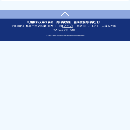
上に戻る
問
札幌医科大学医学部 内科学講座 循環病態内科学分野
郵
060-8543
札幌市中央区南1条西16丁目[
マップ
]
電話：011-611-2111 (内線32250)
い
便
FAX：011-644-7958
合
番
わ
©2019 Cardiovascular, Renal and Metabolic Medicine
号
せ
:
先
本
文
へ
戻
る
メ
ニ
ュ
ー
へ
戻