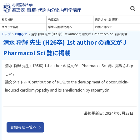
本
文
札幌医科大学医学部 内科学講
メ
教授挨拶
教室紹介
患者さまへ診療案内
へ
座 循環病態内科学分野
スタッフ紹介
学生・研修医の方へ
お問い合わせ
メ
ニ
現
トップ
お知らせ
清水 将輝 先生 (H26卒) 1st author の論文が J Pharmacol Sci 誌に掲載
ニ
在
清水 将輝 先生 (H26卒) 1st author の論文が J
ュ
位
ュ
Pharmacol Sci 誌に掲載
置
ー
の
ー
へ
階
清水 将輝 先生 (H26卒) 1st author の論文が J Pharmacol Sci 誌に掲載されま
層
した。
論文タイトル：Contribution of MLKL to the development of doxorubicin-
induced cardiomyopathy and its amelioration by rapamycin.
最終更新日:
2024年06月27日
お知らせ一覧へ