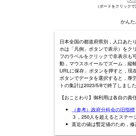
（ボードをクリックで
かんた
日本全国の都道府県別，人口あた
ホは「凡例」ボタンで表示）をク
フのラベルをクリックで非表示も
動，マウスホイールでズーム．縦
URLに保存」ボタンを押すと，現
ボタンでデータを選択すると，厚労省
トの集計は2023/5/8で終了しまし
【おことわり】御利用は各自の責
（参考）政府分科会の旧指標
３，250人を超えるとステ
直近の値は暫定値のため，修