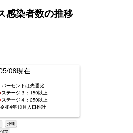
ス
感染者数
の推移
/05/08現在
パーセントは先週比
■
ステージ３：150以上
■
ステージ４：250以上
令和4年10月人口推計
州
沖縄
保存