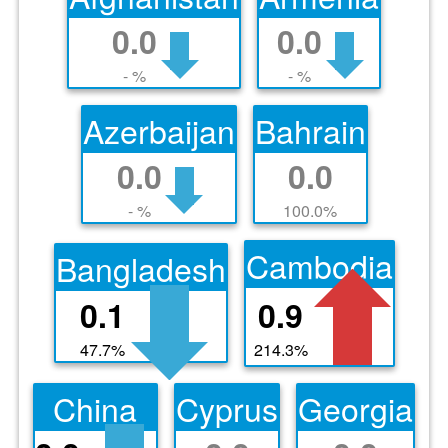
0.0
0.0
- %
- %
Azerbaijan
Bahrain
0.0
0.0
- %
100.0%
Cambodia
Bangladesh
0.1
0.9
47.7%
214.3%
China
Cyprus
Georgia