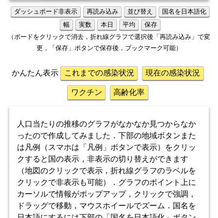
ダッシュボード非表示
再読み込み
並び替え
国名を日本語化
幅
実数
本日
平均
保存
（ボードをクリックで消去，折れ線グラフで選択後「再読み込み」で変
更，「保存」ボタンで保存後，ブックマーク可能）
かんたん表示
これまでの感染状況
現在の感染状況
ワクチン
高齢化率
人口当たりの推移のグラフがなかなか見つからなか
ったので作成してみました．下部の地域ボタンまた
は凡例（スマホは「凡例」ボタンで表示）をクリッ
クすると国の表示，非表示の切り替えができます
（地図のクリックで表示，折れ線グラフのラベルを
クリックで非表示も可能）．グラフのポイント上に
カーソルで情報がポップアップ，クリックで強調，
ドラッグで移動，マウスホイールでズーム．国名を
日本語にするには下部の「国名を日本語化」ボタン