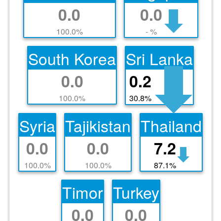
0.0
0.0
100.0%
- %
Sri Lanka
South Korea
0.0
0.2
100.0%
30.8%
Syria
Tajikistan
Thailand
0.0
0.0
7.2
100.0%
100.0%
87.1%
Timor
Turkey
0.0
0.0