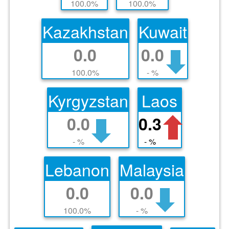
100.0%
100.0%
Kazakhstan
Kuwait
0.0
0.0
100.0%
- %
Kyrgyzstan
Laos
0.0
0.3
- %
- %
Lebanon
Malaysia
0.0
0.0
100.0%
- %