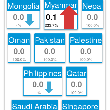
Myanmar
Mongolia
Nepal
0.0
0.1
0.0
- %
233.7%
100.0%
Oman
Pakistan
Palestine
0.0
0.0
0.0
100.0%
100.0%
100.0%
Philippines
Qatar
0.0
0.0
- %
100.0%
Saudi Arabia
Singapore