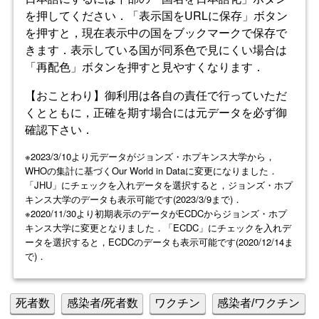
を押してください．「表示国をURLに保存」ボタン
を押すと，現在表示中の国をブックマークで保存で
きます．表示している国が同系色で見にくい場合は
「再配色」ボタンを押すと見やすくなります．
【おことわり】御利用は各自の責任で行っていただ
くとともに，正確を期す場合には元データを必ず御
確認下さい．
※2023/3/10より元データがジョンズ・ホプキンス大学から，
WHOの集計に基づくOur World in Dataに変更になりました．
「JHU」にチェックを入れデータを選択すると，ジョンズ・ホプ
キンス大学のデータも表示可能です(2023/3/9まで)．
※2020/11/30より初期表示のデータがECDCからジョンズ・ホプ
キンス大学に変更となりました．「ECDC」にチェックを入れデ
ータを選択すると，ECDCのデータも表示可能です(2020/12/14ま
で)．
死者数
感染者/死者数
ワクチン
感染者/ワクチン