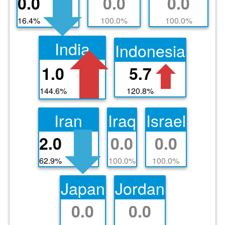
0.0
0.0
0.0
16.4%
100.0%
100.0%
India
Indonesia
1.0
5.7
144.6%
120.8%
Iran
Iraq
Israel
2.0
0.0
0.0
62.9%
100.0%
100.0%
Japan
Jordan
0.0
0.0