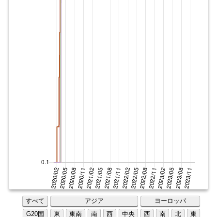
すべて
アジア
ヨーロッパ
G20国
東
東南
南
西
中央
西
南
北
東