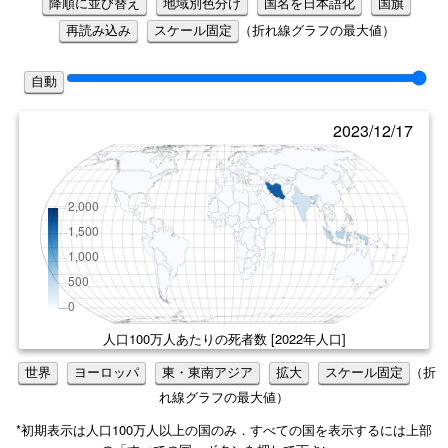
降順に並び替え
地域別色分け
国名を日本語化
国旗
（折れ線グラフの最大値）
再読み込み
スケール固定
自動
2023/12/17
人口100万人あたりの死者数
[2022年人口]
（折
世界
ヨーロッパ
東・東南アジア
拡大
スケール固定
れ線グラフの最大値）
*初期表示は人口100万人以上の国のみ．すべての国を表示するには上部