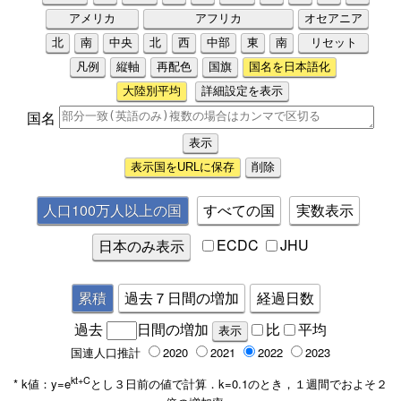
アメリカ
アフリカ
オセアニア
北
南
中央
北
西
中部
東
南
リセット
凡例
縦軸
再配色
国旗
国名を日本語化
大陸別平均
詳細設定を表示
国名
表示国をURLに保存
削除
人口100万人以上の国
すべての国
実数表示
ECDC
JHU
日本のみ表示
累積
過去７日間の増加
経過日数
比
平均
過去
日間の増加
国連人口推計
2020
2021
2022
2023
kt+C
* k値：y=e
とし３日前の値で計算．k=0.1のとき，１週間でおよそ２