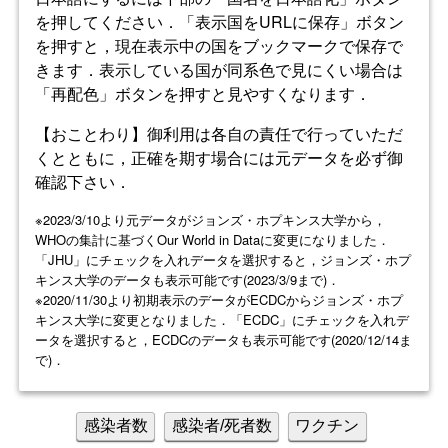
を押してください．「表示国をURLに保存」ボタン
を押すと，現在表示中の国をブックマークで保存で
きます．表示している国が同系色で見にくい場合は
「再配色」ボタンを押すと見やすくなります．
【おことわり】御利用は各自の責任で行っていただ
くとともに，正確を期す場合には元データを必ず御
確認下さい．
※2023/3/10より元データがジョンズ・ホプキンス大学から，
WHOの集計に基づくOur World in Dataに変更になりました．
「JHU」にチェックを入れデータを選択すると，ジョンズ・ホプ
キンス大学のデータも表示可能です(2023/3/9まで)．
※2020/11/30より初期表示のデータがECDCからジョンズ・ホプ
キンス大学に変更となりました．「ECDC」にチェックを入れデ
ータを選択すると，ECDCのデータも表示可能です(2020/12/14ま
で)．
感染者数
感染者/死者数
ワクチン