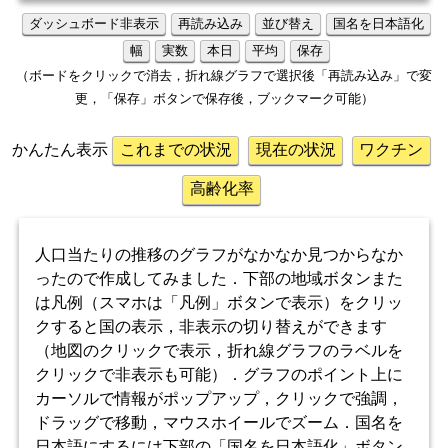
ダッシュボード非表示
再読み込み
並び替え
国名を日本語化
幅
実数
本日
平均
保存
（ボードをクリックで消去，折れ線グラフで選択後「再読み込み」で変
更，「保存」ボタンで保存後，ブックマーク可能）
かんたん表示
これまでの状況
現在の状況
ワクチン
高齢化率
人口当たりの推移のグラフがなかなか見つからなか
ったので作成してみました．下部の地域ボタンまた
は凡例（スマホは「凡例」ボタンで表示）をクリッ
クすると国の表示，非表示の切り替えができます
（地図のクリックで表示，折れ線グラフのラベルを
クリックで非表示も可能）．グラフのポイント上に
カーソルで情報がポップアップ，クリックで強調，
ドラッグで移動，マウスホイールでズーム．国名を
日本語にするには下部の「国名を日本語化」ボタン