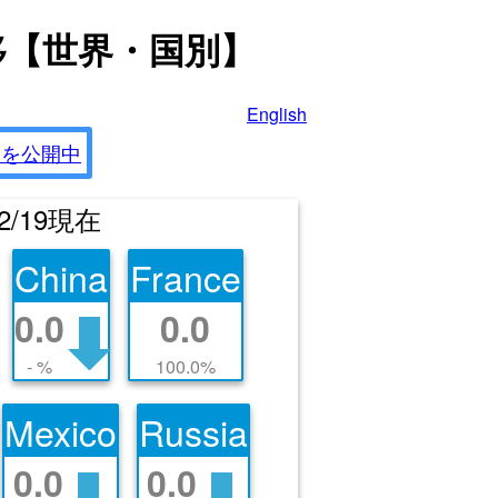
移
【世界・国別】
English
数を公開中
12/19現在
China
France
0.0
0.0
- %
100.0%
Mexico
Russia
0.0
0.0