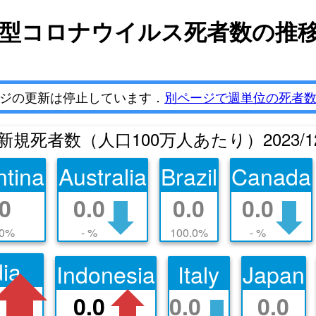
型コロナウイルス死者数の推
ジの更新は停止しています．
別ページで週単位の死者
の新規死者数
（人口100万人あたり）
2023/
ntina
Australia
Brazil
Canada
.0
0.0
0.0
0.0
.0%
- %
100.0%
- %
dia
Indonesia
Italy
Japan
0.0
0.0
0.0