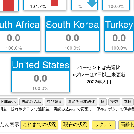
124.7%
- %
100.0%
uth Africa
South Korea
Turkey
0.0
0.0
0.0
100.0%
100.0%
100.0%
United States
パーセントは先週比
※グレーは7日以上未更新
0.0
2022年人口
100.0%
ード非表示
再読み込み
並び替え
国名を日本語化
幅
実数
本日
消去，折れ線グラフで選択後「再読み込み」で変更，「保存」ボタンで保存
んたん表示
これまでの状況
現在の状況
ワクチン
高齢