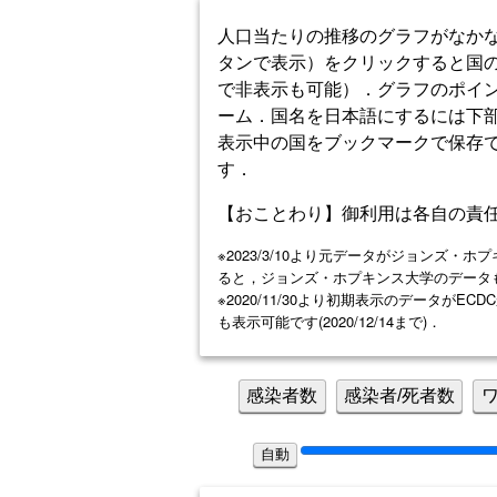
人口当たりの推移のグラフがなか
タンで表示）をクリックすると国
で非表示も可能）．グラフのポイ
ーム．国名を日本語にするには下部
表示中の国をブックマークで保存
す．
【おことわり】御利用は各自の責
※2023/3/10より元データがジョンズ・ホ
ると，ジョンズ・ホプキンス大学のデータも表示
※2020/11/30より初期表示のデータ
も表示可能です(2020/12/14まで)．
感染者数
感染者/死者数
自動