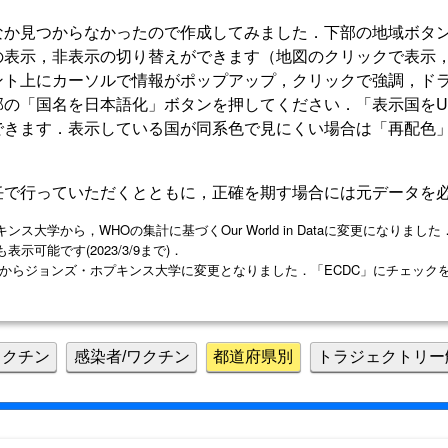
なか見つからなかったので作成してみました．下部の地域ボタ
の表示，非表示の切り替えができます（地図のクリックで表示
ント上にカーソルで情報がポップアップ，クリックで強調，ド
の「国名を日本語化」ボタンを押してください．「表示国をU
できます．表示している国が同系色で見にくい場合は「再配色
任で行っていただくとともに，正確を期す場合には元データを
プキンス大学から，WHOの集計に基づくOur World in Dataに変更になり
可能です(2023/3/9まで)．
がECDCからジョンズ・ホプキンス大学に変更となりました．「ECDC」にチェッ
ワクチン
感染者/ワクチン
都道府県別
トラジェクトリー