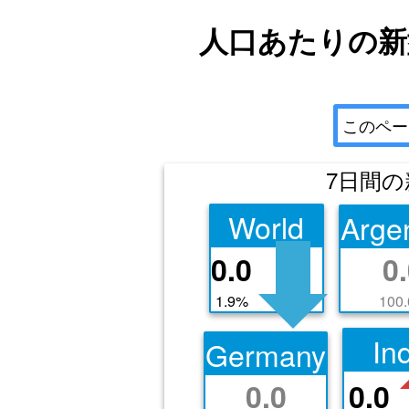
人口あたりの新
このペー
7日間
World
Arge
0.0
0
1.9%
100
In
Germany
0.0
0.0