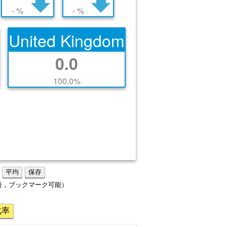
- %
- %
United Kingdom
0.0
100.0%
平均
保存
後，ブックマーク可能）
化率