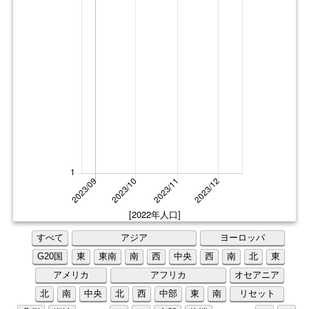
[2022年人口]
すべて
アジア
ヨーロッパ
G20国
東
東南
南
西
中央
西
南
北
東
アメリカ
アフリカ
オセアニア
北
南
中央
北
西
中部
東
南
リセット