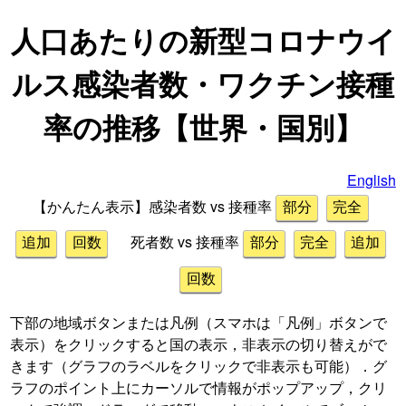
人口あたりの新型コロナウイ
ルス感染者数・ワクチン接種
率の推移
【世界・国別】
English
【かんたん表示】感染者数 vs 接種率
部分
完全
死者数 vs 接種率
追加
回数
部分
完全
追加
回数
下部の地域ボタンまたは凡例（スマホは「凡例」ボタンで
表示）をクリックすると国の表示，非表示の切り替えがで
きます（グラフのラベルをクリックで非表示も可能）．グ
ラフのポイント上にカーソルで情報がポップアップ，クリ