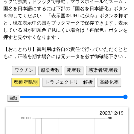
ックで強調，ドラッグで移動，マウスホイールでズーム．
国名を日本語にするには下部の「国名を日本語化」ボタン
を押してください．「表示国をURLに保存」ボタンを押す
と，現在表示中の国をブックマークで保存できます．表示
している国が同系色で見にくい場合は「再配色」ボタンを
押すと見やすくなります．
【おことわり】御利用は各自の責任で行っていただくとと
もに，正確を期す場合には元データを必ず御確認下さい．
ワクチン
感染者数
死者数
感染者/死者数
都道府県別
トラジェクトリー解析
高齢化率
自動
2023/12/19