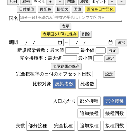
ラベル
ポイント
凡例
縦軸
＋
－
内部
終端
＋
－
日付単位
再配色
幅拡大
国旗
国名を日本語化
国名
表示国をURLに保存
削除
期間
～
新規
感染者数
：最大値
最小値
完全接種率
：最大値
最小値
表示範囲の保存
完全接種率
の日付のオフセット日数
比較対象
感染者数
死者数
人口あたり
部分接種
完全接種
追加接種
接種回数
実数
部分接種
完全接種
追加接種
接種回数